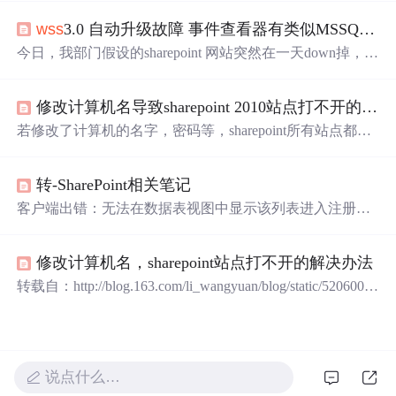
机的2005标准版。服务器上带DC和DNS。在安装完毕初始
wss
3.0 自动升级故障 事件查看器有类似MSSQL$MICROSOFT## EventID 33002 等故障
化以后，按照联机的帮助，启动搜索服务。服务帐号和内
容访问帐号都是域administrator，但是出现错误提示信息“此
今日，我部门假设的sharepoint 网站突然在一天down掉，显
服务器不是该搜索应用程序的索引器”。我找了一下，没有
示http://1.1 404 connection :close date:…… 等信息，查看事
发现
WSS
里面配置应用程序的索引器的地方。我接下来创
件查看器等发现是windows update 关于sharepoint的一个升
建了
修改计算机名导致sharepoint 2010站点打不开的解决办法
级失败造成的，kb号我记不清了，另外，类似MSSQL$MI
CROSOFT## EventID 33002 等故障，上网查询了一下，中
若修改了计算机的名字，密码等，sharepoint所有站点都不
文方面基本没有解决方
打不开了，请问除了重装sharepoint外，有没有其他的方法
可以更改MOSS服务器场的名字等配置？具体做法可参考
转-SharePoint相关笔记
如下步骤： 第一步：在SharePoint3.0管理中心中修改“替代
访问映射”： 1、进入SharePoint管理中心 2、选择“操作”选
客户端出错：无法在数据表视图中显示该列表进入注册
项卡 3、点击“替代访问映射”链接 4、把访问映射链接改变
表，找到HKEY_LOCAL_MACHINE\SOFTWARE\Microsof
成
使用
新...
t\Internet Explorer\ActiveX Compatibility键值，查看其中是否
修改计算机名，sharepoint站点打不开的解决办法
有一项为{65bcbee4-7728-41a0-97be-14e1cae36aae}（即 Mic
rosoft List 11/12控件的ID号），将其删除后再打...
转载自：http://blog.163.com/li_wangyuan/blog/static/52060062
0105219733368/ 在MSOTEC上面看到的文章,以前碰到過,
發出來給大家分享: 若修改了计算机的名字，密码等，share
point所有站点都不打不开了，请问除了重装sharepoint外，
有没有其他的方法可以更改MOSS服务器场的...
说点什么…