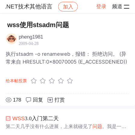
.NET技术其他语言
登录
频道
加入
帖子详情
社区
.NET技术其他语言
wss使用stsadm问题
pheng1981
2009-04-28
执行stsadm -o renameweb，报错： 拒绝访问。 (异
常来自 HRESULT:0x80070005 (E_ACCESSDENIED))
给本帖投票
178
回复
打赏
WSS
3.0入门第二天
第二天几乎没有什么进展，上来就碰见了
问题
。我是一台
服务器上面做的服务器场模式安装的
WSS
3.0，SQL
使用
本