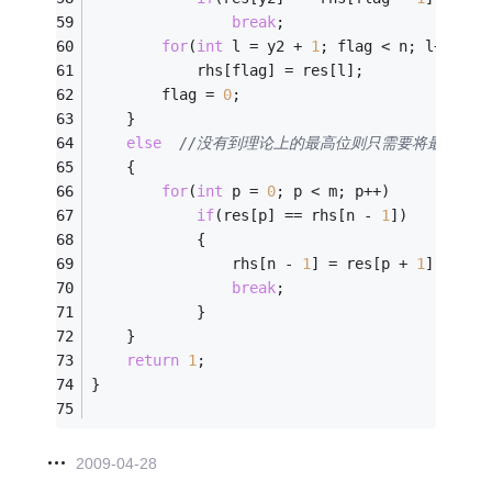
break
;
for
(
int
 l = y2 + 
1
; flag < n; l++, fl
			rhs[flag] = res[l];
		flag = 
0
;
	}
else
//没有到理论上的最高位则只需要将最后一个
	{
for
(
int
 p = 
0
; p < m; p++)
if
(res[p] == rhs[n - 
1
])
			{
				rhs[n - 
1
] = res[p + 
1
];
break
;
			}
	}
return
1
;
}
2009-04-28