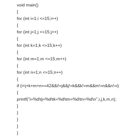
void main()
{
for (int i=1;i <=15;i++)
{
for (int j=1;j <=15;j++)
{
for (int k=1;k <=15;k++)
{
for (int m=1;m <=15;m++)
{
for (int n=1;n <=15;n++)
{
if (i+j+k+m+n==42&&i!=j&&j!=k&&k!=m&&m!=n&&n!=i)
{
printf("i=%d\tj=%d\tk=%d\tm=%d\tn=%d\n",i,j,k,m,n);
}
}
}
}
}