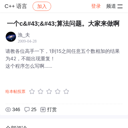
C++ 语言
登录
频道
加入
帖子详情
社区
C++ 语言
一个c&#43;&#43;算法问题。大家来做啊
漁_夫
2009-04-28
请教各位高手一下，1到15之间任意五个数相加的结果
为42，不能出现重复！
这个程序怎么写啊……
给本帖投票
346
25
打赏