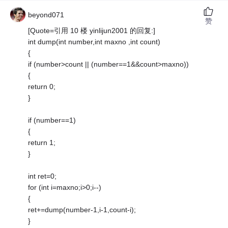
beyond071
赞
[Quote=引用 10 楼 yinlijun2001 的回复:]
int dump(int number,int maxno ,int count)
{
if (number>count || (number==1&&count>maxno))
{
return 0;
}
if (number==1)
{
return 1;
}
int ret=0;
for (int i=maxno;i>0;i--)
{
ret+=dump(number-1,i-1,count-i);
}