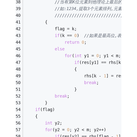
//当有第K位元素到他理论上最后的位置
//如:1234,提取3个元素排列,元素2的
/////////////////////////////////
		{
			flag = k;
if
(k == 
0
)  
//如果是最高位,表明所有
return
0
;
else
for
(
int
 y1 = 
0
; y1 < m; y1++)
if
(res[y1] == rhs[k - 
1
])
					{
						rhs[k - 
1
] = res[y1 +
break
;
					}
break
;
		}
if
(flag)  
	{
int
 y2;
for
(y2 = 
0
; y2 < m; y2++)
if
(res[y2] == rhs[flag - 
1
])