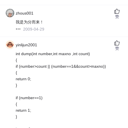
zhous001
赞
我是为分而来！
2009-04-29
yinlijun2001
赞
int dump(int number,int maxno ,int count)
{
if (number>count || (number==1&&count>maxno))
{
return 0;
}
if (number==1)
{
return 1;
}