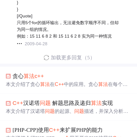
}
}
[/Quote]
只用5个for的循环输出，无法避免数字顺序不同，但却
为同一组的情况。
例如：15 11 6 8 2 和 15 11 6 2 8 实为同一种情况
2009-04-28
加载更多回复（5）
贪心
算法
c++
本文介绍了贪心
算法
在
C++
中的应用。贪心
算法
在每个决
策阶段
做
局部最优选择，期望获全局最优解。文中阐述其
工作原理、应用场景，如硬币找零、活动安排等
问题
，还
C++
汉诺塔
问题
解题思路及递归
算法
实现
给出实例分析、代码实现技巧、优化方法，同时指出常见
错误及解决办法，使用时需注意多方面
问题
。
本文介绍了汉诺塔
问题
的起源、
问题
描述，并深入分析了
解决该
问题
的递归
算法
思路。通过将大
问题
拆分为小
问题
，借助递归，实现了将n个圆盘从A柱移动到C柱的
C++
代
[PHP-CPP]使用
C++
来扩展PHP的能力
码。最后，强调了将复杂
问题
简单化是编程的核心思想。