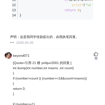
printf
(
"%d %d %d 
return
0
; 
} 
声明：这是我同学张勋提出的，由我执笔回复。
2009-05-05
beyond071
赞
[Quote=引用 21 楼 yinlijun2001 的回复:]
int dump(int number,int maxno ,int count)
{
if (number>count || (number==1&&count>maxno))
{
return 0;
}
if (number==1)