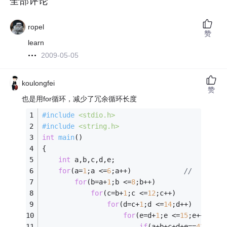
全部评论
ropel
赞
learn
2009-05-05
koulongfei
赞
也是用for循环，减少了冗余循环长度
#
include
<stdio.h>
#
include
<string.h>
int
main
()
{ 
int
 a,b,c,d,e; 
for
(a=
1
;a <=
6
;a++)             
//   [42-(
for
(b=a+
1
;b <=
8
;b++)             
//  
for
(c=b+
1
;c <=
12
;c++)            
for
(d=c+
1
;d <=
14
;d++)        
for
(e=d+
1
;e <=
15
;e++)    
if
(a+b+c+d+e==
42
) 