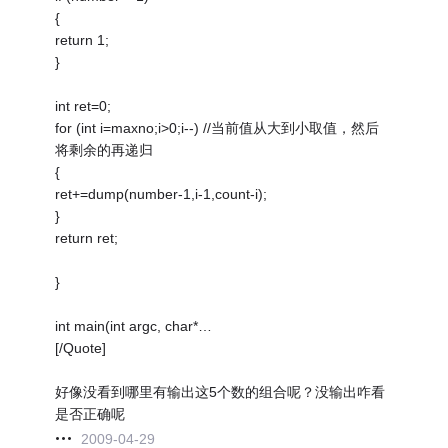
{
return 1;
}
int ret=0;
for (int i=maxno;i>0;i--) //当前值从大到小取值，然后
将剩余的再递归
{
ret+=dump(number-1,i-1,count-i);
}
return ret;
}
int main(int argc, char*…
[/Quote]
好像没看到哪里有输出这5个数的组合呢？没输出咋看
是否正确呢
2009-04-29