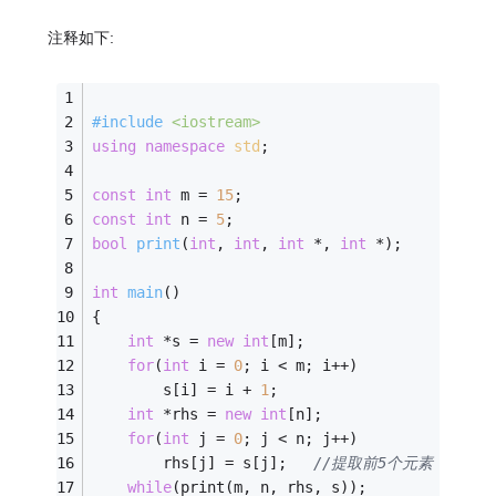
注释如下:
#
include
<iostream>
using
namespace
std
;
const
int
 m = 
15
;
const
int
 n = 
5
;
bool
print
(
int
, 
int
, 
int
 *, 
int
 *)
;
int
main
()
{
int
 *s = 
new
int
[m];
for
(
int
 i = 
0
; i < m; i++)
		s[i] = i + 
1
;                   
//初始
int
 *rhs = 
new
int
[n];
for
(
int
 j = 
0
; j < n; j++)
		rhs[j] = s[j];   
//提取前5个元素
while
(print(m, n, rhs, s));