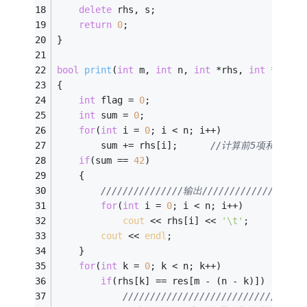
delete
 rhs, s;
return
0
;
}
bool
print
(
int
 m, 
int
 n, 
int
 *rhs, 
int
 *res)
{
int
 flag = 
0
;
int
 sum = 
0
;
for
(
int
 i = 
0
; i < n; i++)   
		sum += rhs[i];      
//计算前5项和是否为4
if
(sum == 
42
)
	{
///////////////输出/////////////////
for
(
int
 i = 
0
; i < n; i++)
cout
 << rhs[i] << 
'\t'
;
cout
 << 
endl
;
	}
for
(
int
 k = 
0
; k < n; k++)
if
(rhs[k] == res[m - (n - k)])  
/////////////////////////////////