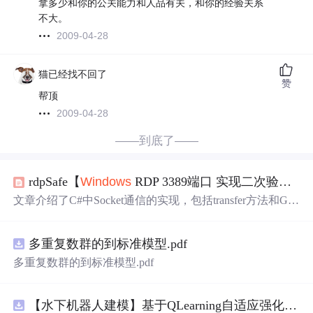
拿多少和你的公关能力和人品有关，和你的经验关系
不大。
2009-04-28
猫已经找不回了
赞
帮顶
2009-04-28
——到底了——
rdpSafe【
Windows
RDP 3389端口 实现二次验证】_3389端口加密设置
文章介绍了C#中Socket通信的实现，包括transfer方法和Get
Data函数的使用，同时提到网络安全工程师的学习资源，
如《2024
年
网络安全全套学习资料》和面试题库，旨在帮
多重复数群的到标准模型.pdf
助工程师系统学习和提升技能。,
多重复数群的到标准模型.pdf
【水下机器人建模】基于QLearning自适应强化学习PID控制器在AUV中的应用研究（Matlab代码实现）