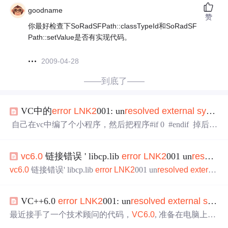
goodname
赞
你最好检查下SoRadSFPath::classTypeId和SoRadSF
Path::setValue是否有实现代码。
2009-04-28
——到底了——
VC中的
error
LN
K2
001: un
resolved
external
symbol
自己在vc中编了个小程序，然后把程序#if 0 #endif 掉后，
编译，链接时老是提示如下： Linking... LIBCD.lib(crt
0.obj) :
error
LN
K2
001: un
resolved
external
symbol
_mai
vc6.0
链接错误 ' libcp.lib
error
LN
K2
001 un
resolved
n Debug/Point.exe : fatal
error
LN
K1120: 1 un
resolved
vc6.0
链接错误' libcp.lib
error
LN
K2
001 un
resolved
externa
l
symbol
'的处理 在编译链接(release)时产生如下错误: libcp.
lib(locale.obj) :
error
LN
K2
001: un
resolved
external
symbol
VC++6.0
error
LN
K2
001: un
resolved
external
symbol
_sprintf libcp.lib(wlocale.obj) :
error
...
最近接手了一个技术顾问的代码，
VC6.0
, 准备在电脑上跑
起来，不过报错：
error
LN
K2
001: un
resolved
external
sy