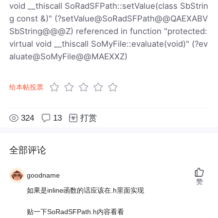
void __thiscall SoRadSFPath::setValue(class SbStrin
g const &)" (?setValue@SoRadSFPath@@QAEXABV
SbString@@@Z) referenced in function "protected:
virtual void __thiscall SoMyFile::evaluate(void)" (?ev
aluate@SoMyFile@@MAEXXZ)
给本帖投票
324
13
打赏
全部评论
goodname
赞
如果是inline函数的话应该在.h里面实现
贴一下SoRadSFPath.h内容看看