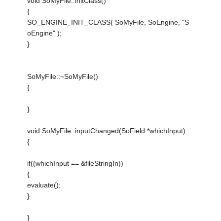
void SoMyFile::initClass()
{
SO_ENGINE_INIT_CLASS( SoMyFile, SoEngine, "S
oEngine" );
}
SoMyFile::~SoMyFile()
{
}
void SoMyFile::inputChanged(SoField *whichInput)
{
if((whichInput == &fileStringIn))
{
evaluate();
}
}