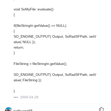
void SoMyFile::evaluate()
{
if(fileStringIn.getValue() == NULL)
{
SO_ENGINE_OUTPUT( Output, SoRadSFPath, setV
alue( NULL ));
return;
}
FileString = fileStringIn.getValue();
SO_ENGINE_OUTPUT( Output, SoRadSFPath, setV
alue( FileString ));
}
2009-04-28
pathuang68