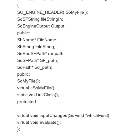
{
SO_ENGINE_HEADER( SoMyFile );
SoSFString fileStringIn;
SoEngineOutput Output;
public:
SbName* FileName;
SbString FileString;
SoRadSFPath* radpath;
SoSFPath* SF_path;
SoPath* So_path;
public:
SoMyFile();
virtual ~SoMyFile();
static void initClass();
protected:
virtual void inputChanged(SoField *whichField);
virtual void evaluate();
};