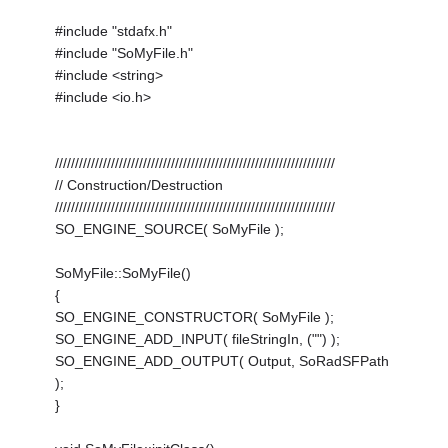
#include "stdafx.h"
#include "SoMyFile.h"
#include <string>
#include <io.h>
//////////////////////////////////////////////////////////////////////
// Construction/Destruction
//////////////////////////////////////////////////////////////////////
SO_ENGINE_SOURCE( SoMyFile );
SoMyFile::SoMyFile()
{
SO_ENGINE_CONSTRUCTOR( SoMyFile );
SO_ENGINE_ADD_INPUT( fileStringIn, ("") );
SO_ENGINE_ADD_OUTPUT( Output, SoRadSFPath
);
}