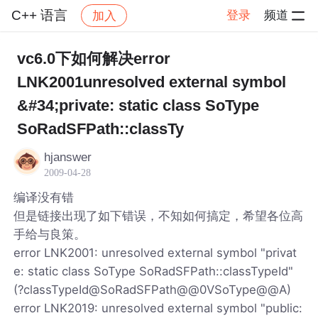
C++ 语言
登录
频道
加入
帖子详情
社区
C++ 语言
vc6.0下如何解决error
LNK2001unresolved external symbol
&#34;private: static class SoType
SoRadSFPath::classTy
hjanswer
2009-04-28
编译没有错
但是链接出现了如下错误，不知如何搞定，希望各位高
手给与良策。
error LNK2001: unresolved external symbol "privat
e: static class SoType SoRadSFPath::classTypeId"
(?classTypeId@SoRadSFPath@@0VSoType@@A)
error LNK2019: unresolved external symbol "public: