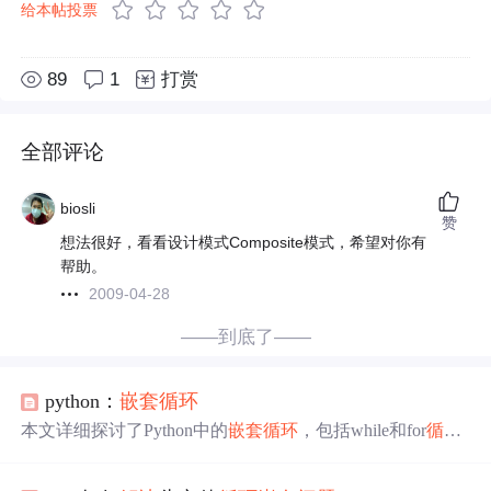
给本帖投票
89
1
打赏
全部评论
biosli
赞
想法很好，看看设计模式Composite模式，希望对你有
帮助。
2009-04-28
——到底了——
python：
嵌套
循环
本文详细探讨了Python中的
嵌套
循环
，包括while和for
循环
的
嵌套
使用，以及如何在
嵌套
循环
中使用
循环
控制语句。
文章通过多个示例解释了
嵌套
循环
的工作原理和执行逻