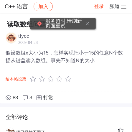
C++ 语言
登录
频道
加入
帖子详情
社区
C++ 语言
服务超时,请刷新
读取数组问题
页面重试
tfycc
2009-04-28
假设数组x大小为15，怎样实现把小于15的任意N个数
据从键盘读入数组。事先不知道N的大小
给本帖投票
83
3
打赏
全部评论