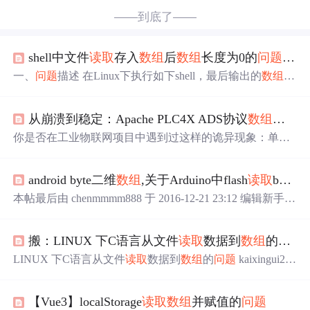
——到底了——
shell中文件
读取
存入
数组
后
数组
长度为0的
问题
与解
一、
问题
描述 在Linux下执行如下shell，最后输出的
数组
大
小竟然为:0 [root@localhost test]# cat test.sh filename=$1 array
=() cat $filename | while read line do if [ ! -n "$line" ] ;then brea
从崩溃到稳定：Apache PLC4X ADS协议
数组
读取
k fi len...
你是否在工业物联网项目中遇到过这样的诡异现象：单值
读取
一切正常，
数组
读取
却频繁崩溃？当生产线上的关键
数据采集系统每小时抛出三次"
数组
越界"异常，当 PLC4X
android byte二维
数组
,关于Arduino中flash
读取
byte类型二维
驱动在处理西门子 S7-1200 PLC 的 ADS（Automation Devi
ce Specification，自动化设备规范）协议
数组
时反复重启
本帖最后由 chenmmmm888 于 2016-12-21 23:12 编辑新手上
——这不是设备故障，而是工业协议解析层的隐秘战场。
路~~，第一次发帖。感谢各位大神在百忙中抽时间回答我
本文将带你直击 Apache PLC4...
的
问题
我用的是Arduino pro mini 5V16Mhz 的板做调试，最
搬：LINUX 下C语言从文件
读取
数据到
数组
的
问题
近在研究Nokia5110液晶屏(84*48矩阵)的使用。。根据Ardu
ino playground提供的例已成功输出英文字。并且参考其中
LINUX 下C语言从文件
读取
数据到
数组
的
问题
kaixingui201
原理成功写出了能够输出一张图片的函数。其中...
2 来自电脑网络类芝麻团 推荐于2016-08-04 文件中保存的
数据有实型有整型，则在
读取
数据时，均按浮点数据
读取
【Vue3】localStorage
读取
数组
并赋值的
问题
就好了。 参考代码： #include <stdio.h> int main() { FILE *f