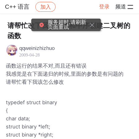
C++ 语言
登录
频道
加入
帖子详情
社区
C++ 语言
服务超时,请刷新
请帮忙改下我的先序和中序创建二叉树的
页面重试
函数
qqweinizhizhuo
2009-04-28
函数运行的结果不对,而且还有错误
我感觉是在下面递归的时候,里面的参数是有问题的
请帮忙看下我该怎么修改
typedef struct binary
{
char data;
struct binary *left;
struct binary *right;