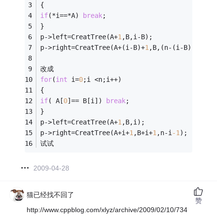
{ 
if
(*i==*A) 
break
; 
} 
p->left=CreatTree(A+
1
,B,i-B); 
p->right=CreatTree(A+(i-B)+
1
,B,(n-(i-B)
-1
)); 
改成
for
(
int
 i=
0
;i <n;i++) 
{ 
if
( A[
0
]== B[i]) 
break
; 
} 
p->left=CreatTree(A+
1
,B,i); 
p->right=CreatTree(A+i+
1
,B+i+
1
,n-i
-1
); 
试试
2009-04-28
猫已经找不回了
赞
http://www.cppblog.com/xlyz/archive/2009/02/10/734