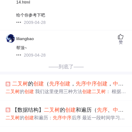
14.html
给个你参考下吧
2009-04-28
liliangbao
赞
帮顶~
2009-04-28
——到底了——
二叉树
的
创建
（
先序
创建
，
先序
中序
创建
，
中序
后
二叉树
的
创建
我们这里使用三种方法
创建
二叉树
： 根据
先
序
创建
二叉树
根据
先序
中序
创建
二叉树
根据
中序
后序
创建
二叉树
①：
二叉树
的节点定义： ②：购买
二叉树
节点内存
【数据结构】
二叉树
的
创建
和遍历（
先序
、
中序
、
③：释放
二叉树
节点内存 一：根据
先序
创建
二叉树
思路：
申
请
节点并将当前元素赋值 递归
创建
其左子树，参数传字
二叉树
的
创建
和遍历：
先序
中序
后序 最近一段时间学习了
符串下一个元素地址 递归
创建
其右子树，参数传字符串下
数据结构中
二叉树
的基本操作，包括
二叉树
的结构、
二叉
下一个元素地址 特...
树
的
创建
、递归
先序
中序
后序遍历、非递归遍历等，想和