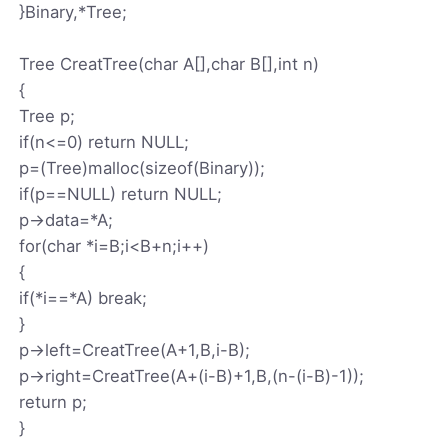
}Binary,*Tree;
Tree CreatTree(char A[],char B[],int n)
{
Tree p;
if(n<=0) return NULL;
p=(Tree)malloc(sizeof(Binary));
if(p==NULL) return NULL;
p->data=*A;
for(char *i=B;i<B+n;i++)
{
if(*i==*A) break;
}
p->left=CreatTree(A+1,B,i-B);
p->right=CreatTree(A+(i-B)+1,B,(n-(i-B)-1));
return p;
}