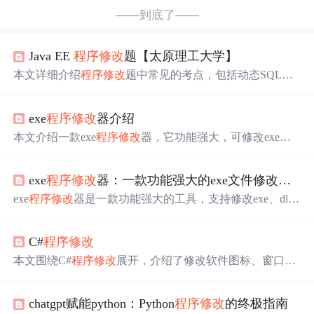
——到底了——
Java EE
程序修改
题【太原理工大学】
本文详细介绍
程序修改
题中常见的考点，包括动态SQL的
where和trim转换、Bean的三种装配方式等，帮助读者掌握
不同类型的
程序修改
技巧。
exe
程序修改
器介绍
本文介绍一款exe
程序修改
器，它功能强大，可修改exe、dl
l和ocx文件中的字体、菜单位置等多种元素，操作简单，
适合软件汉化，能应对VC++和Delphi编写的程序。同时提
exe
程序修改
器：一款功能强大的exe文件修改工具
醒使用前了解风险，遵守法律法规。
exe
程序修改
器是一款功能强大的工具，支持修改exe、dll
和ocx文件中的多种元素，如字体、菜单位置等。它采用先
进技术，具有强大修改功能、广泛兼容性，内置汉化工具
C#
程序修改
且操作便捷，可用于软件定制化、汉化、问题修复等场
景。
本文围绕C#
程序修改
展开，介绍了修改软件图标、窗口文
本及图标、容器等内容。如软件图标可用resource hacker修
改，窗口图标在dnspy解决方案资源目录内，文本修改通过
chatgpt赋能python：Python
程序修改
的终极指南
this.Text = “文本内容”实现。学习时间为2024年5月21日，