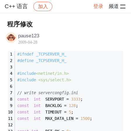
C++ 语言
登录
频道
加入
帖子详情
社区
C++ 语言
程序修改
pause123
2009-04-28
#
ifndef
 _TCPSERVER_H_
#
define
 _TCPSERVER_H_
#
include
<netinet/in.h>
#
include
<sys/select.h>
// write servercongfig.ini
const
int
	SERVPORT = 
3333
;
const
int
	BACKLOG = 
128
;
const
int
	TIMEOUT = 
5
;
const
int
	MAX_DATA_LEN = 
1500
;