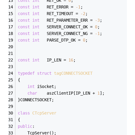
const
int
	RET_OK = 
0
;
const
int
	RET_ERROR = 
-1
;
const
int
	RET_TIMEOUT = 
-2
;
const
int
	RET_PARAMETER_ERR = 
-3
; 
const
int
	SERVER_CONNECT_OK = 
0
;
const
int
	SERVER_CONNECT_NG = 
-1
;
const
int
	PARSE_DTP_OK = 
0
;
const
int
	IP_LEN = 
16
;
typedef
struct
tagCONNECTSOCKET
{
int
	iSocket;
char
	aszClientIP[IP_LEN + 
1
];
}CONNECTSOCKET;
class
CTcpServer
{
public
:
	TcpServer();