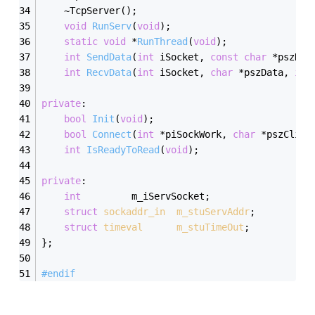
	~TcpServer();
void
RunServ
(
void
)
;
static
void
 *
RunThread
(
void
)
;
int
SendData
(
int
 iSocket, 
const
char
 *pszDat
int
RecvData
(
int
 iSocket, 
char
 *pszData, 
int
private
:
bool
Init
(
void
)
;
bool
Connect
(
int
 *piSockWork, 
char
 *pszClien
int
IsReadyToRead
(
void
)
;
private
:
int
			m_iServSocket;
struct
sockaddr_in
m_stuServAddr
;
struct
timeval
m_stuTimeOut
;
};
#
endif