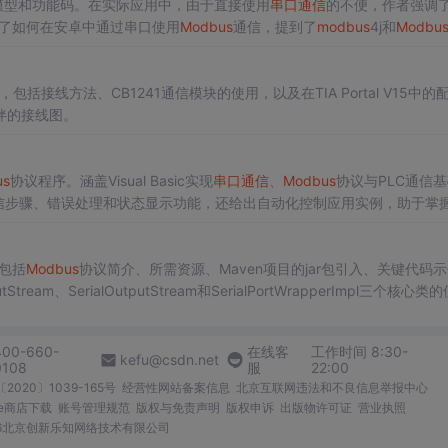
模型和功能码。在实际应用中，由于直接使用
串口通信
的不便，作者强调
了如何在安卓中通过串口使用
Modbus
通信，提到了
modbus
4j和
Modbu
，包括接线方法、CB1241通信模块的使用，以及在TIA Portal V15中的
伴的接线图。
us
协议程序。涵盖Visual Basic实现
串口通信
、
Modbus
协议与PLC通信
信步骤、错误处理和状态显示功能，还给出自动化控制应用实例，助于掌握
包括
Modbus
协议简介、所需资源、Maven项目的jar包引入、关键代码
、SerialOutputStream和SerialPortWrapperImpl三个核心类的
400-660-
在线客
工作时间 8:30-
kefu@csdn.net
0108
服
22:00
2020〕1039-165号
经营性网站备案信息
北京互联网违法和不良信息举报中心
me商店下载
账号管理规范
版权与免责声明
版权申诉
出版物许可证
营业执照
026北京创新乐知网络技术有限公司