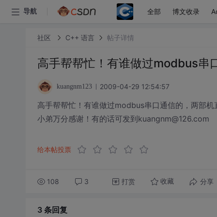
全部
博文收录
A
导航
社区
C++ 语言
帖子详情
高手帮帮忙！有谁做过modbus串
2009-04-29 12:54:57
kuangnm123
高手帮帮忙！有谁做过modbus串口通信的，两部机直
小弟万分感谢！有的话可发到kuangnm@126.com
给本帖投票
108
3
打赏
分享
收藏
3 条
回复