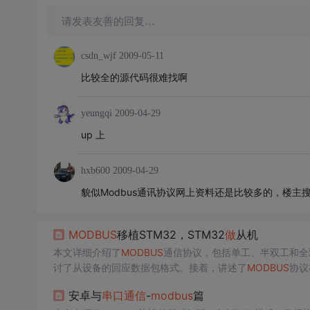
请发表友善的回复…
csdn_wjf
2009-05-11
比较全的源代码很难找啊
yeungqi
2009-04-29
up 上
hxb600
2009-04-29
貌似Modbus通讯协议网上资料还是比较多的，楼主
MODBUS
移植STM32，STM32
做
从机
本文详细介绍了
MODBUS
通信协议，包括单工、半双工和全
讨了从设备的回应数据包格式。接着，讲述了
MODBUS
协议
序。最后，文章分享了试验中观察到的现象。
安卓与
串口通信
-
modbus
篇