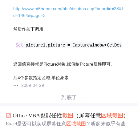
http://www.m5home.com/bbs/dispbbs.asp?boardid=28&I
d=1464&page=3
然后作如下调用:
Set
 picture1.picture = CaptureWindow(GetDesktopWi
返回值直接就是Picture对象,赋值给Picture属性即可.
后4个参数指定区域,单位象素.
2009-04-29
——到底了——
Office VBA也能任性
截图
（屏幕任意
区域
截图
）
Excel是否可以实现屏幕任意
区域
截图
？听起来似乎有些不
务正业，已经有那么多
截图
软件，并且微信、QQ等也都提
供了
截图
功能，但是存在的就是合理的，借助强大的Power