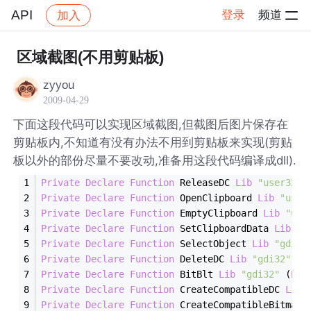
API
登录
频道
加入
帖子详情
社区
API
区域截图(不用剪贴板)
zyyou
2009-04-29
下面这段代码可以实现区域截图,但截图后图片保存在
剪贴板内,不知道有没有办法不用到剪贴板来实现(剪贴
板以外的部份尽量不要改动,准备用这段代码编译成dll).
Private
Declare
Function
 ReleaseDC 
Lib
"user32"
 
Private
Declare
Function
 OpenClipboard 
Lib
"user
Private
Declare
Function
 EmptyClipboard 
Lib
"use
Private
Declare
Function
 SetClipboardData 
Lib
"u
Private
Declare
Function
 SelectObject 
Lib
"gdi32
Private
Declare
Function
 DeleteDC 
Lib
"gdi32"
 (
B
Private
Declare
Function
 BitBlt 
Lib
"gdi32"
 (
ByV
Private
Declare
Function
 CreateCompatibleDC 
Lib
Private
Declare
Function
 CreateCompatibleBitmap 