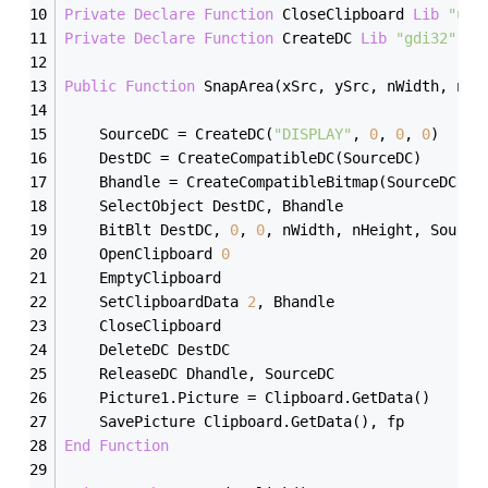
Private
Declare
Function
 CloseClipboard 
Lib
"use
Private
Declare
Function
 CreateDC 
Lib
"gdi32"
Al
Public
Function
 SnapArea(xSrc, ySrc, nWidth, nHe
    SourceDC = CreateDC(
"DISPLAY"
, 
0
, 
0
, 
0
)    
    DestDC = CreateCompatibleDC(SourceDC)     
    Bhandle = CreateCompatibleBitmap(SourceDC, n
    SelectObject DestDC, Bhandle    
    BitBlt DestDC, 
0
, 
0
, nWidth, nHeight, Source
    OpenClipboard 
0
    EmptyClipboard    
    SetClipboardData 
2
, Bhandle    
    CloseClipboard    
    DeleteDC DestDC    
    ReleaseDC Dhandle, SourceDC     
    Picture1.Picture = Clipboard.GetData()    
    SavePicture Clipboard.GetData(), fp    
End
Function