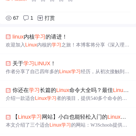
67
1
打赏
linux
内核
学习
的请进！
欢迎加入
Linux
内核的
学习
之旅！本博客将分享《深入理解
Linux
内核-2.6》一书的
学习
心得与笔记总结，并计划创建
一个交流群组，期待志同道合的朋友共同进步。
关于
学习
LINUX
！
作者分享了自己四年多的
Linux
学习
经历，从初次接触到目
前所遇到的问题，强调了实践的重要性，并计划进一步
学
习
Shell脚本、C编程及内核相关知识。
你还在
学习
长篇的
Linux
命令大全吗？最佳
Linux
学
介绍一款适合
Linux
学习
者的项目，提供540多个命令的手
册、详解及实例，界面简洁无广告，支持多种版本。
【
Linux
学习
网站】小白也能轻松入门的
Linux
学习
本文介绍了三个适合
Linux
学习
的网站：W3Schools提供We
b开发背景的全面教程，
Linux
Tutorial适合各阶段
学习
者，