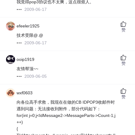
我觉得pop3协议也不太爽，这点很烦人。
2009-06-17
efeeler1925
赞
技术受限@.@
2009-06-17
ooip1919
赞
友情帮顶~~
2009-06-05
wxf0603
赞
向各位高手求救，我现在在做的CB IDPOP3收邮件时
遇到问题：无法接收到附件，部分代码如下：
for(int j=0;j<IdMessage2->MessageParts->Count-1;j
++)
{