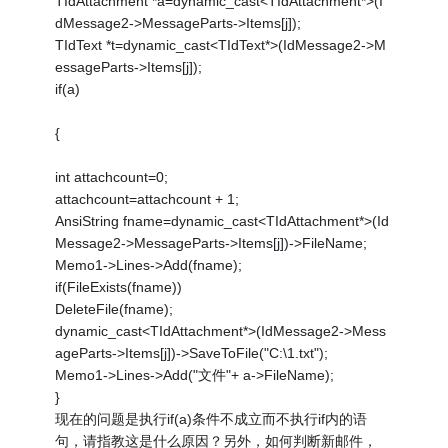
TIdAttachment *a=dynamic_cast<TIdAttachment*>(I
dMessage2->MessageParts->Items[j]);
TIdText *t=dynamic_cast<TIdText*>(IdMessage2->M
essageParts->Items[j]);
if(a)
{
int attachcount=0;
attachcount=attachcount + 1;
AnsiString fname=dynamic_cast<TIdAttachment*>(Id
Message2->MessageParts->Items[j])->FileName;
Memo1->Lines->Add(fname);
if(FileExists(fname))
DeleteFile(fname);
dynamic_cast<TIdAttachment*>(IdMessage2->Mess
ageParts->Items[j])->SaveToFile("C:\1.txt");
Memo1->Lines->Add("文件"+ a->FileName);
}
现在的问题是执行if(a)条件不成立而不执行if内的语
句，请指教这是什么原因？另外，如何判断新邮件，