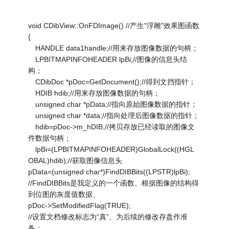
void CDibView::OnFDImage() //产生"浮雕"效果图函数
{
HANDLE data1handle;//用来存放图像数据的句柄；
LPBITMAPINFOHEADER lpBi;//图像的信息头结
构；
CDibDoc *pDoc=GetDocument();//得到文挡指针；
HDIB hdib;//用来存放图像数据的句柄；
unsigned char *pData;//指向原始图像数据的指针；
unsigned char *data;//指向处理后图像数据的指针；
hdib=pDoc->m_hDIB;//拷贝存放已经读取的图像文
件数据句柄；
lpBi=(LPBITMAPINFOHEADER)GlobalLock((HGL
OBAL)hdib);//获取图像信息头
pData=(unsigned char*)FindDIBBits((LPSTR)lpBi);
//FindDIBBits是我定义的一个函数、根据图像的结构得
到位图的灰度值数据、
pDoc->SetModifiedFlag(TRUE);
//设置文档修改标志为“真”、为后续的修改存盘作准
备；