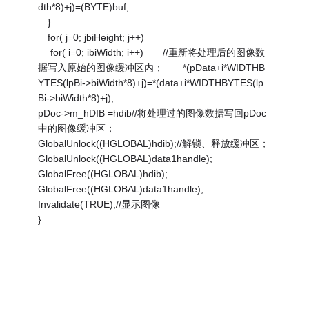
dth*8)+j)=(BYTE)buf;
}
for( j=0; jbiHeight; j++)
for( i=0; ibiWidth; i++) //重新将处理后的图像数
据写入原始的图像缓冲区内； *(pData+i*WIDTHB
YTES(lpBi->biWidth*8)+j)=*(data+i*WIDTHBYTES(lp
Bi->biWidth*8)+j);
pDoc->m_hDIB =hdib//将处理过的图像数据写回pDoc
中的图像缓冲区；
GlobalUnlock((HGLOBAL)hdib);//解锁、释放缓冲区；
GlobalUnlock((HGLOBAL)data1handle);
GlobalFree((HGLOBAL)hdib);
GlobalFree((HGLOBAL)data1handle);
Invalidate(TRUE);//显示图像
}