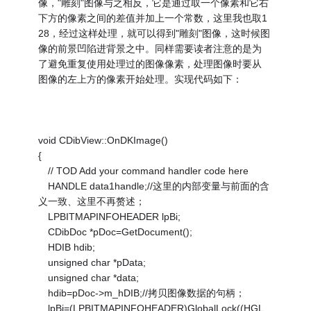
像，"雕刻"图像与之相反，它是通过取一个像素和它右
下方的像素之间的差值并加上一个常数，这里我也取1
28，经过这样处理，就可以得到"雕刻"图像，这时候图
像的前景凹陷进背景之中。同样需要读者注意的是为
了避免重复使用处理过的图像像素，处理图像时要从
图像的左上方的像素开始处理。实现代码如下：
void CDibView::OnDKImage()
{
// TOD Add your command handler code here
HANDLE data1handle;//这里的内部变量与前面的含
义一致、这里不再赘述；
LPBITMAPINFOHEADER lpBi;
CDibDoc *pDoc=GetDocument();
HDIB hdib;
unsigned char *pData;
unsigned char *data;
hdib=pDoc->m_hDIB;//拷贝图像数据的句柄；
lpBi=(LPBITMAPINFOHEADER)GlobalLock((HGL