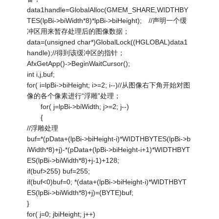
data1handle=GlobalAlloc(GMEM_SHARE,WIDTHBY
TES(lpBi->biWidth*8)*lpBi->biHeight); //声明一个缓
冲区用来暂存处理后的图像数据；
data=(unsigned char*)GlobalLock((HGLOBAL)data1
handle);//得到该缓冲区的指针；
AfxGetApp()->BeginWaitCursor();
int i,j,buf;
for( i=lpBi->biHeight; i>=2; i--)//从图像右下角开始对图
像的各个像素进行“浮雕”处理；
for( j=lpBi->biWidth; j>=2; j--)
{
//浮雕处理
buf=*(pData+(lpBi->biHeight-i)*WIDTHBYTES(lpBi->b
iWidth*8)+j)-*(pData+(lpBi->biHeight-i+1)*WIDTHBYT
ES(lpBi->biWidth*8)+j-1)+128;
if(buf>255) buf=255;
if(buf<0)buf=0; *(data+(lpBi->biHeight-i)*WIDTHBYT
ES(lpBi->biWidth*8)+j)=(BYTE)buf;
}
for( j=0; jbiHeight; j++)