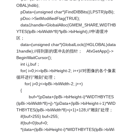
OBAL)hdib);
pData=(unsigned char*)FindDIBBits((LPSTR)lpBi);
pDoc->SetModifiedFlag(TRUE);
data1handle=GlobalAlloc(GMEM_SHARE,WIDTHB
YTES(lpBi->biWidth*8)*lpBi->biHeight);//申请缓冲
区；
data=(unsigned char*)GlobalLock((HGLOBAL)data
1handle);//得到新的缓冲去的指针； AfxGetApp()->
BeginWaitCursor();
int i,j,buf；
for( i=0;i<=lpBi->biHeight-2; i++)//对图像的各个像素
循环进行"雕刻"处理；
for( j=0;j<=lpBi->biWidth-2; j++)
{
buf=*(pData+(lpBi->biHeight-i)*WIDTHBYTES
(lpBi->biWidth*8)+j)-*(pData+(lpBi->biHeight-i-1)*WID
THBYTES(lpBi->biWidth*8)+j+1)+128;//“雕刻”处理；
if(buf>255) buf=255;
if(buf<0)buf=0;
*(data+(lpBi->biHeight-i)*WIDTHBYTES(lpBi->biWi