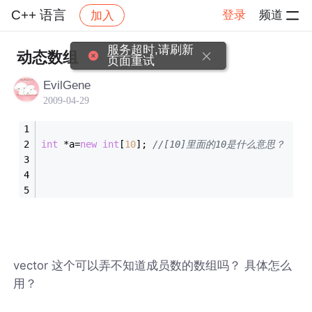
C++ 语言
登录
频道
加入
帖子详情
社区
C++ 语言
服务超时,请刷新
动态数组
页面重试
EvilGene
2009-04-29
int
 *a=
new
int
[
10
]; 
//[10]里面的10是什么意思？
vector 这个可以弄不知道成员数的数组吗？ 具体怎么
用？