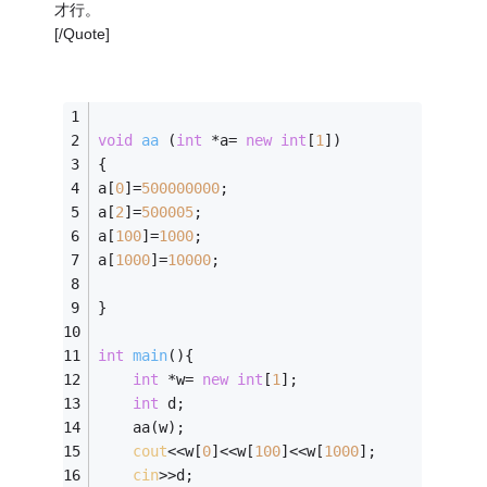
才行。
[/Quote]
void
aa
(
int
 *a= 
new
int
[
1
])
{
a[
0
]=
500000000
;
a[
2
]=
500005
;
a[
100
]=
1000
;
a[
1000
]=
10000
;
}
int
main
()
{
int
 *w= 
new
int
[
1
];
int
 d;
	aa(w);
cout
<<w[
0
]<<w[
100
]<<w[
1000
];
cin
>>d;