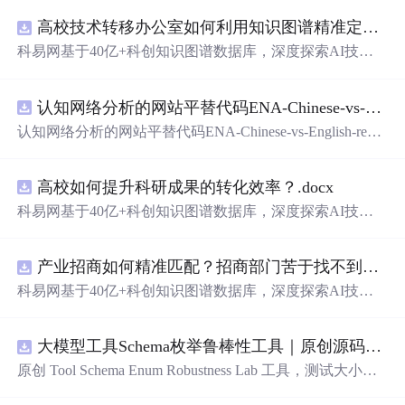
高校技术转移办公室如何利用知识图谱精准定位产业需求与技术适配点？.docx
科易网基于40亿+科创知识图谱数据库，深度探索AI技术
在技术转移、成果转化、技术经纪、知识产权、产业创
新、科技招商等垂直领域的多样化应用场景，研究科技创
认知网络分析的网站平替代码ENA-Chinese-vs-English-reproducible.zip
新领域的AI+数智化解决方案，推动科技创新与产业创新
智能化发展。
认知网络分析的网站平替代码ENA-Chinese-vs-English-repro
ducible.zip
高校如何提升科研成果的转化效率？.docx
科易网基于40亿+科创知识图谱数据库，深度探索AI技术
在技术转移、成果转化、技术经纪、知识产权、产业创
新、科技招商等垂直领域的多样化应用场景，研究科技创
产业招商如何精准匹配？招商部门苦于找不到符合产业链补链强链方向的目标企业怎么办？.docx
新领域的AI+数智化解决方案，推动科技创新与产业创新
智能化发展。
科易网基于40亿+科创知识图谱数据库，深度探索AI技术
在技术转移、成果转化、技术经纪、知识产权、产业创
新、科技招商等垂直领域的多样化应用场景，研究科技创
大模型工具Schema枚举鲁棒性工具｜原创源码+测试+离线报告
新领域的AI+数智化解决方案，推动科技创新与产业创新
智能化发展。
原创 Tool Schema Enum Robustness Lab 工具，测试大小
写、别名、未知枚举、空值与多语言取值对工具参数校验