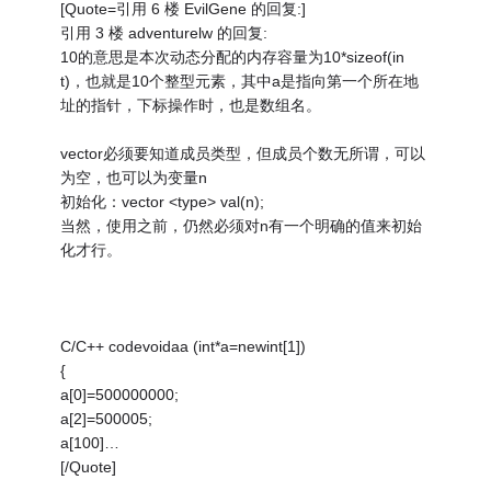
[Quote=引用 6 楼 EvilGene 的回复:]
引用 3 楼 adventurelw 的回复:
10的意思是本次动态分配的内存容量为10*sizeof(in
t)，也就是10个整型元素，其中a是指向第一个所在地
址的指针，下标操作时，也是数组名。
vector必须要知道成员类型，但成员个数无所谓，可以
为空，也可以为变量n
初始化：vector <type> val(n);
当然，使用之前，仍然必须对n有一个明确的值来初始
化才行。
C/C++ codevoidaa (int*a=newint[1])
{
a[0]=500000000;
a[2]=500005;
a[100]…
[/Quote]