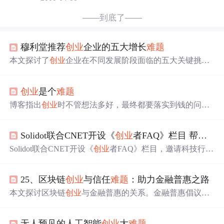
——到底了——
穆利堂推荐
创业
企业的五大增长
难题
本文探讨了
创业
企业在不同发展阶段面临的五大关键挑
战：人员调整、财务管理、合伙人与盟友的选择、组织文
化的塑造以及衡量成果与影响力的方法。对于
创业
者来
创业
是个
难题
说，解决这些问题至关重要。
博客指出
创业
时不管想法多好，最终都要落实到钱的问
题，若能解决资金问题，
创业
项目会更靠谱。
Solidot联合CNET开设《
创业
者FAQ》栏目 帮助
创
Solidot联合CNET开设《
创业
者FAQ》栏目，邀请科技行业
知名
创业
公司的创始人和技术负责人解答
创业
过程中的技
术
难题
，分享实战经验。
25、区块链
创业
与信任
难题
：助力金融普惠之路
本文探讨区块链
创业
与金融普惠的关系。金融普惠倡议面
临挑战，无银行账户群体对银行信任低。区块链技术可提
供分布式融资方案，增强信任。但区块链
创业
也面临技术
无人预见的人工智能
创业
大
难题