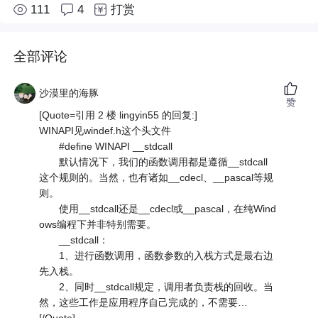
111
4
打赏
全部评论
沙漠里的海豚
赞
[Quote=引用 2 楼 lingyin55 的回复:]
WINAPI见windef.h这个头文件
#define WINAPI __stdcall
默认情况下，我们的函数调用都是遵循__stdcall
这个规则的。当然，也有诸如__cdecl、__pascal等规
则。
使用__stdcall还是__cdecl或__pascal，在纯Wind
ows编程下并非特别需要。
__stdcall：
1、进行函数调用，函数参数的入栈方式是最右边
先入栈。
2、同时__stdcall规定，调用者负责栈的回收。当
然，这些工作是应用程序自己完成的，不需要…