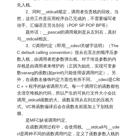
先入栈。
2、同时__stdcall规定，调用者负责栈的回收。当
然，这些工作是应用程序自己完成的，不需要编写者
动手。汇编语言另当别论（POP SP POP BP等）
题外话：__pascal的调用规则是从左到右，真好
与__stdcall相反。
3、C调用约定（即用__cdecl关键字说明）（The
C default calling convention）按从右至左的顺序压参
数入栈，由调用者把参数弹出栈。对于传送参数的内
存栈是由调用者来维护的（正因为如此，实现可变参
数vararg的函数(如printf)只能使用该调用约定）。另
外，在函数名修饰约定方面也有所不同。 _cdecl是C和
C＋＋程序的缺省调用方式。每一个调用它的函数都包
含清空堆栈的代码，所以产生的可执行文件大小会比
调用_stdcall函数的大。函数采用从右到左的压栈方
式。VC将函数编译后会在函数名前面加上下划线前
缀。
是MFC缺省调用约定。
在函数调用过程中，会使用栈。__stdcall与__cde
cl是两种不同的函数调用约定，定义了函数参数入栈的