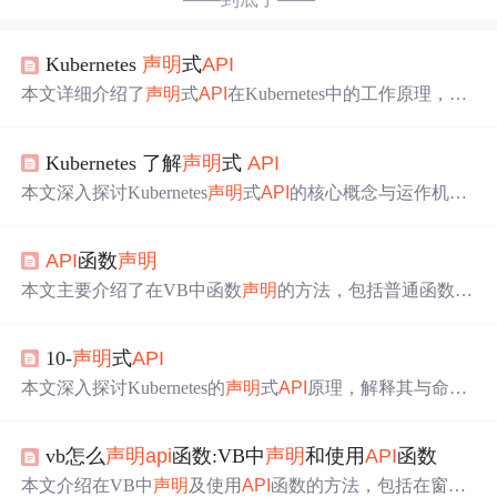
Kubernetes
声明
式
API
本文详细介绍了
声明
式
API
在Kubernetes中的工作原理，包
括
API
对象的结构、查找、创建过程，以及自定义
API
对
象、自定义控制器和Operator的概念及其在实现复杂应用管
Kubernetes 了解
声明
式
API
理中的作用。
本文深入探讨Kubernetes
声明
式
API
的核心概念与运作机
制，包括
API
的组成部分、版本演进策略、
API
组、
声明
式
与命令式的区别，以及通过Istio项目实例展示
声明
式
API
在
API
函数
声明
实际场景中的应用。
本文主要介绍了在VB中函数
声明
的方法，包括普通函数和
API
函数。阐述了Declare语句用于
声明
对DLL中外部过程
的引用，Lib指明函数来源，Alias为可选别名。还列举了主
10-
声明
式
API
要的dll文件，提醒注意DLL路径及别名大小写，强调
API
声明
要放在特定段。
本文深入探讨Kubernetes的
声明
式
API
原理，解释其与命令
式
API
的区别，以及如何通过自定义控制器实现复杂编
排。文章涵盖
声明
式
API
在Kubernetes中的应用，如Istio项
vb怎么
声明
api
函数:VB中
声明
和使用
API
函数
目中的sidecar注入，以及自定义
API
资源类型(CRD)的创建
和控制器的编写流程。
本文介绍在VB中
声明
及使用
API
函数的方法，包括在窗体