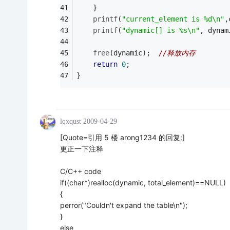
    } 
printf
(
"current_element is %d\n"
,
printf
(
"dynamic[] is %s\n"
, dynam
free
(dynamic);  
//释放内存 	
return
0
;
}
lqxqust
2009-04-29
[Quote=引用 5 楼 arong1234 的回复:]
更正一下注释
C/C++ code
if((char*)realloc(dynamic, total_element)==NULL)
{
perror("Couldn't expand the table\n");
}
else