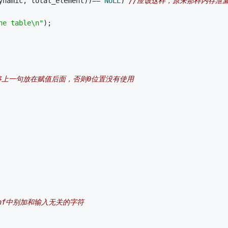
ynamic, total_element))== 
NULL
) 
//应该这样，原来那样内存泄漏
he table\n"
); 
将上一句放在赋值后面，否则0位置没有使用 
anf中别加和输入无关的字符 