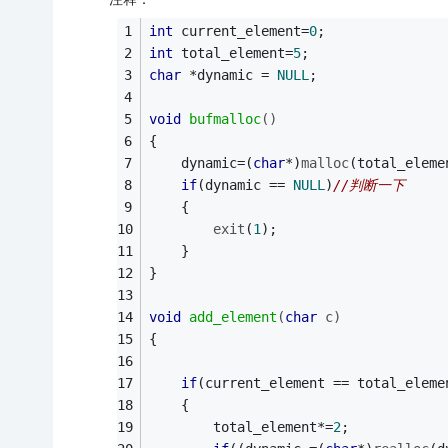
int
 current_element=
0
; 
int
 total_element=
5
; 
char
 *dynamic = 
NULL
; 
void
bufmalloc
()
{ 
    dynamic=(
char
*)
malloc
(total_eleme
if
(dynamic == 
NULL
)
//判断一下 
    {
exit
(
1
);
    }     
} 
void
add_element
(
char
 c)
{ 
if
(current_element == total_eleme
    { 
        total_element*=
2
; 