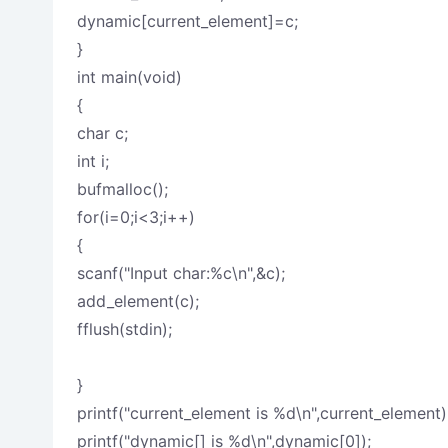
dynamic[current_element]=c;
}
int main(void)
{
char c;
int i;
bufmalloc();
for(i=0;i<3;i++)
{
scanf("Input char:%c\n",&c);
add_element(c);
fflush(stdin);
}
printf("current_element is %d\n",current_element)
printf("dynamic[] is %d\n",dynamic[0]);