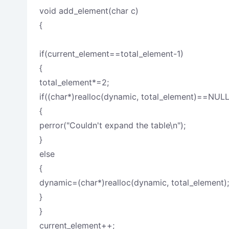
void add_element(char c)
{
if(current_element==total_element-1)
{
total_element*=2;
if((char*)realloc(dynamic, total_element)==NULL
{
perror("Couldn't expand the table\n");
}
else
{
dynamic=(char*)realloc(dynamic, total_element);
}
}
current_element++;