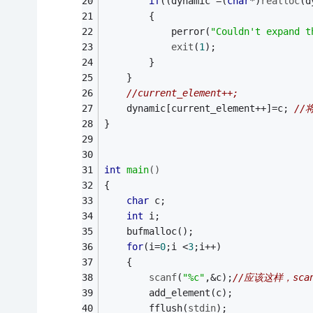
if
((dynamic =(
char
*)
realloc
(d
        { 
            perror(
"Couldn't expand t
exit
(
1
);
        }  
    } 
//current_element++; 
    dynamic[current_element++]=c; 
//
} 
int
main
()
{
char
 c; 
int
 i; 
    bufmalloc(); 
for
(i=
0
;i <
3
;i++) 
    { 
scanf
(
"%c"
,&c);
//应该这样，sc
        add_element(c); 
        fflush(
stdin
); 