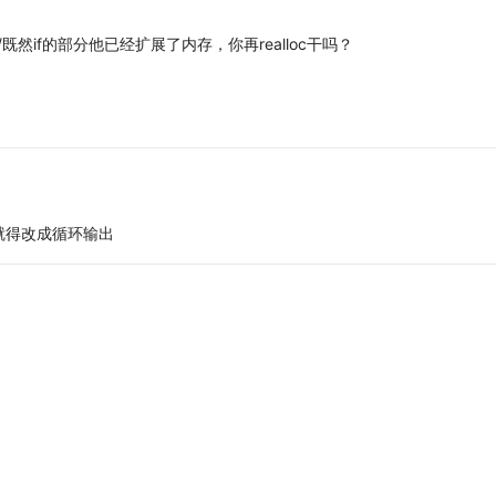
lement); //既然if的部分他已经扩展了内存，你再realloc干吗？
就得改成循环输出