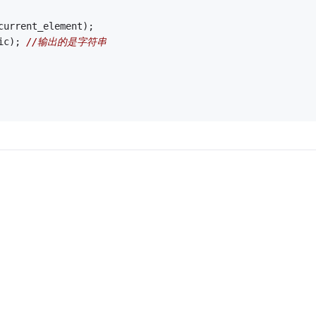
current_element); 
ic); 
//输出的是字符串 