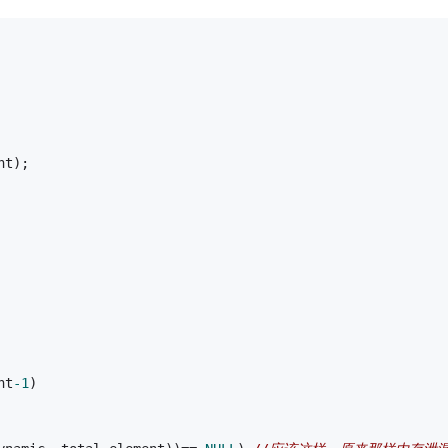
nt);
nt
-1
) 