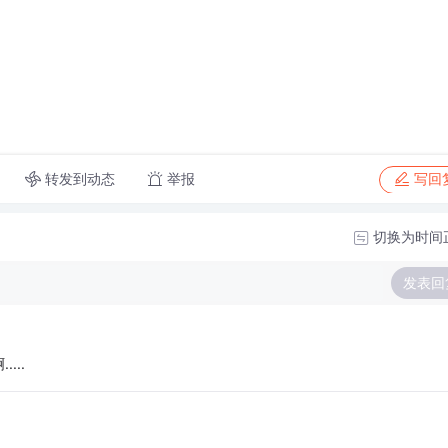
转发到动态
举报
写回
切换为时间
发表回
..