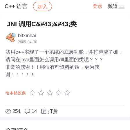
C++ 语言
登录
频道
加入
帖子详情
社区
C++ 语言
JNI 调用C&#43;&#43;类
bitxinhai
2009-04-30
我用c++实现了一个系统的底层功能，并打包成了dll，
请问在java里面怎么调用dll里面的类呢？？？
非常的感谢！！哪位有些资料的话，更为感
谢！！！！！
给本帖投票
254
14
打赏