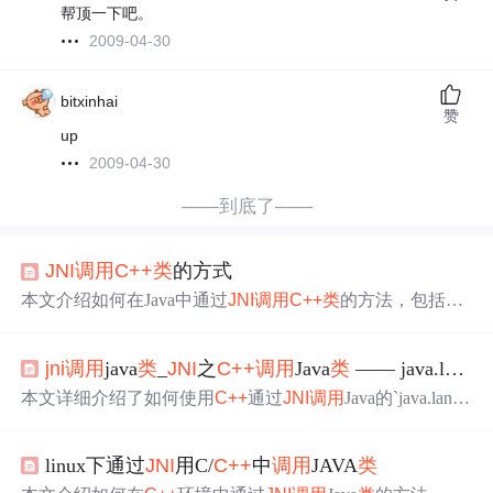
帮顶一下吧。
2009-04-30
bitxinhai
赞
up
2009-04-30
——到底了——
JNI
调用
C++
类
的方式
本文介绍如何在Java中通过
JNI
调用
C++
类
的方法，包括创
建
C++
对象并在Java中保存其地址，以及如何
调用
C++
对象
的方法。
jni
调用
java
类
_
JNI
之
C++
调用
Java
类
—— java.lang.String
本文详细介绍了如何使用
C++
通过
JNI
调用
Java的`java.lang.
String`
类
，包括创建JVM、生成C语言头文件、编写
C++
代
码实现原生方法、
调用
String
类
的方法如`replaceAll`、`ends
linux下通过
JNI
用C/
C++
中
调用
JAVA
类
With`、`indexOf`和`charAt`等。通过实例展示了
C++
如何与
Java交互，虽然示例代码有趣，但未提及实际项目中的应