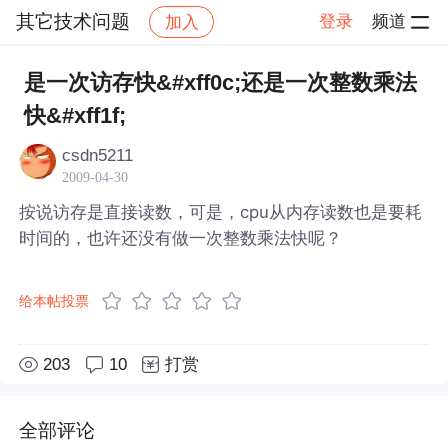
其它技术问题
登录
频道
加入
帖子详情
社区
其它技术问题
是一次访存快&#xff0c;还是一次整数乘法
快&#xff1f;
csdn5211
2009-04-30
按说访存是直接读数，可是，cpu从内存读数也是要耗
时间的，也许还没有做一次整数乘法快呢？
给本帖投票
203
10
打赏
全部评论