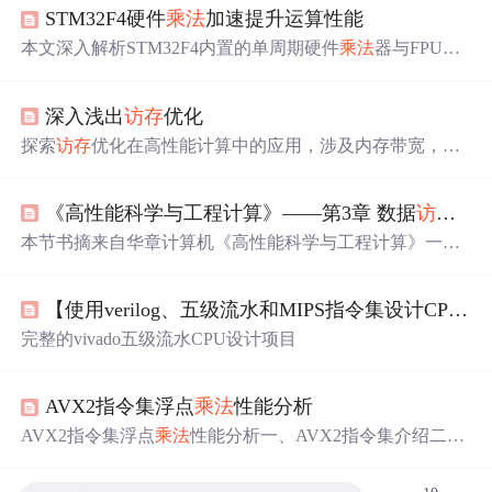
STM32F4硬件
乘法
加速提升运算性能
本文深入解析STM32F4内置的单周期硬件
乘法
器与FPU如
何显著提升运算性能，涵盖
整数
乘法
、64位扩展、浮点加
速及CMSIS-DSP库应用，帮助开发者优化实时控制和信号
深入浅出
访存
优化
处理任务。
探索
访存
优化在高性能计算中的应用，涉及内存带宽，缓
存与局域性，预取与直写，循环合并，内存分配与分页，
多维数组，插桩与循环分块，矩阵和莫顿码，多核下的缓
《高性能科学与工程计算》——第3章 数据
访存
优化
存等方面。
本节书摘来自华章计算机《高性能科学与工程计算》一书
中的第3章，第3.1节,作者:(德）Georg Hager Gerhard Wellein
更多章节内容可以访问云栖社区“华章计算机”公众号查
【使用verilog、五级流水和MIPS指令集设计CPU】
看。 第3章 数据
访存
优化 在高性能计算中，
访存
是最重要
的性能限制因素。如前所述，微处理器的理论峰值性能和
完整的vivado五级流水CPU设计项目
访存
带宽存在固有的“不平衡性”。因为很多科学和工程应
用程...
AVX2指令集浮点
乘法
性能分析
AVX2指令集浮点
乘法
性能分析一、AVX2指令集介绍二、
代码实现0. 数据生成1. 普通连乘2. AVX2指令集
乘法
：单
精度浮点(float)3. AVX2指令集
乘法
：双精度浮点(double)