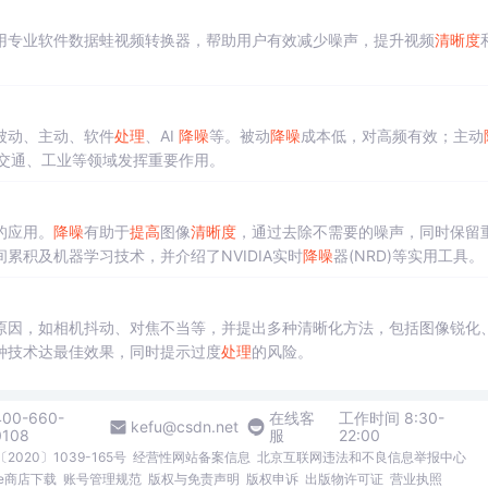
用专业软件数据蛙视频转换器，帮助用户有效减少噪声，提升视频
清晰度
被动、主动、软件
处理
、AI
降噪
等。被动
降噪
成本低，对高频有效；主动
交通、工业等领域发挥重要作用。
的应用。
降噪
有助于
提高
图像
清晰度
，通过去除不需要的噪声，同时保留
累积及机器学习技术，并介绍了NVIDIA实时
降噪
器(NRD)等实用工具。
原因，如相机抖动、对焦不当等，并提出多种清晰化方法，包括图像锐化
种技术达最佳效果，同时提示过度
处理
的风险。
400-660-
在线客
工作时间 8:30-
kefu@csdn.net
0108
服
22:00
2020〕1039-165号
经营性网站备案信息
北京互联网违法和不良信息举报中心
me商店下载
账号管理规范
版权与免责声明
版权申诉
出版物许可证
营业执照