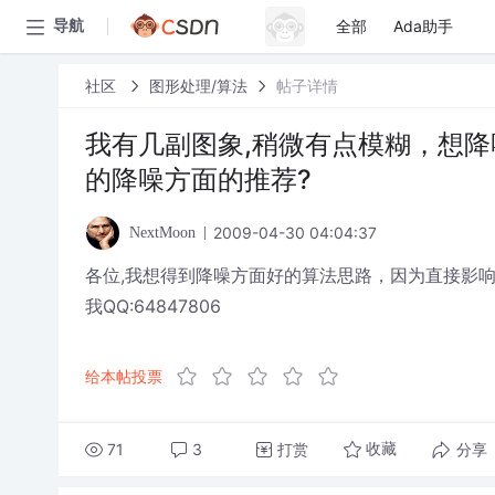
全部
Ada助手
导航
社区
图形处理/算法
帖子详情
我有几副图象,稍微有点模糊，想降
的降噪方面的推荐?
2009-04-30 04:04:37
NextMoon
各位,我想得到降噪方面好的算法思路，因为直接影
我QQ:64847806
给本帖投票
71
3
打赏
分享
收藏