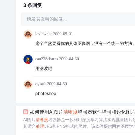
3 条
回复
请发表友善的回复…
laviewpbt
2009-05-01
这个当然要看你的具体图像啊，没有一个统一的方法
cau228charm
2009-04-30
用滤波吧
oysoft
2009-04-30
photoshop
如何使用AI图片
清晰度
增强器软件增强和锐化图
AI图片
清晰度
增强器是一款利用深度学习算法实现批量图片
其适合
处理
JPG和PNG格式的照片。该软件提供两种深度
化、批量
处理
和高效率的图像增强，适用于各种场景，无论