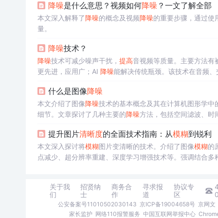
降噪
是什么意思？视频如何
降噪
？一文了解全部
本文深入解释了
降噪
的概念及视频
降噪
的重要步骤，通过使
量。
降噪
技术？
降噪
技术可减少噪声干扰，
提高
音视频等质量。主要方法有
更先进，应用广；AI
降噪
能解决传统瓶颈。该技术在音频、
什么是图像
降噪
本文介绍了图像
降噪
技术的基本概念及其在计算机图形学中
细节。文章探讨了几种主要的
降噪
方法，包括空间滤波、时间
提升图片
清晰度
的全面技术指南：从
模糊
到锐利
本文深入探讨将
模糊
图片变清晰的技术。介绍了图像
模糊
的
点减少、超分辨率重建、深度学习增强技术等。强调结合多
关于我
招贤纳
商务合
寻求报
协议专
们
士
作
道
区
公安备案号11010502030143
京ICP备19004658号
京网文〔
家长监护
网络110报警服务
中国互联网举报中心
Chro