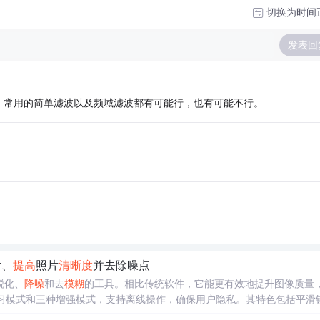
切换为时间
发表回
。常用的简单滤波以及频域滤波都有可能行，也有可能不行。
片、
提高
照片
清晰度
并去除噪点
锐化、
降噪
和去
模糊
的工具。相比传统软件，它能更有效地提升图像质量
学习模式和三种增强模式，支持离线操作，确保用户隐私。其特色包括平滑
是真实照片还是卡通动漫。