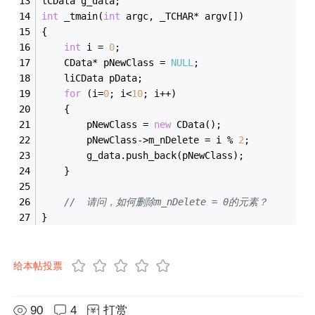
lCData g_data;
int
 _tmain(
int
 argc, _TCHAR* argv[])
{
int
 i = 
0
;
	CData* pNewClass = 
NULL
;
	liCData pData;
for
 (i=
0
; i<
10
; i++)
	{
		pNewClass = 
new
 CData();
		pNewClass->m_nDelete = i % 
2
;
		g_data.push_back(pNewClass);
	}
//  请问，如何删除m_nDelete = 0的元素？
}
给本帖投票
90
4
打赏