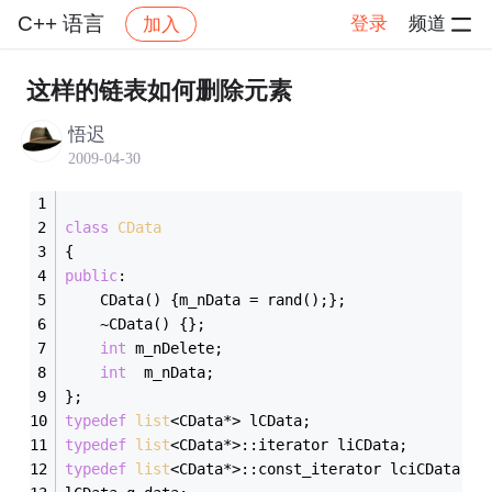
C++ 语言
登录
频道
加入
帖子详情
社区
C++ 语言
这样的链表如何删除元素
悟迟
2009-04-30
class
CData
{
public
:
	CData() {m_nData = rand();};
	~CData() {};
int
 m_nDelete;
int
  m_nData;
};
typedef
list
<CData*> lCData;
typedef
list
<CData*>::iterator liCData;
typedef
list
<CData*>::const_iterator lciCData;