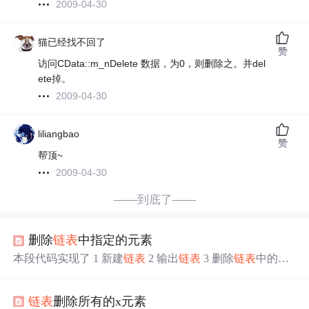
2009-04-30
猫已经找不回了
赞
访问CData::m_nDelete 数据，为0，则删除之。并del
ete掉。
2009-04-30
liliangbao
赞
帮顶~
2009-04-30
——到底了——
删除
链表
中指定的元素
本段代码实现了 1 新建
链表
2 输出
链表
3 删除
链表
中的指
定元素 #include <stdio.h> #include <stdlib.h> #include<malloc.
h> #include "test1.h" /* 创建一个结构体 */ typedef struct Nod
链表
删除所有的x元素
e { int data;//数据 struct Node *nex...