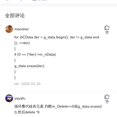
全部评论
maosher
赞
for (liCData iter = g_data.begin(); iter != g_data.end
(); ++iter)
{
if (0 == (*iter)->m_nData)
{
g_data.erase(iter);
}
}
2009-04-30
yayafu
赞
循环叠代链表元素,判断m_Delete==0就g_data.erase(i
t),然后delete *it