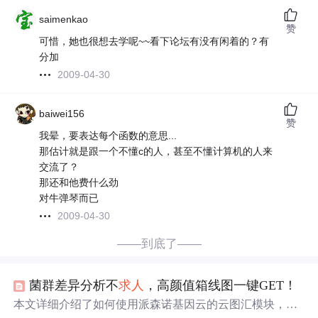
saimenkao
赞
可惜，她也很想去学呢~~看下论坛有没有闲着的？有
分加
2009-04-30
baiwei156
赞
我晕，要表达每个函数的意思...
那估计就是跟一个不懂c的人，甚至不懂计算机的人来
交流了？
那还和他费什么劲
对牛弹琴而已
2009-04-30
——到底了——
菌群差异分析不
求人
，高颜值箱线图一键GET！
本文详细介绍了如何使用派森诺基因云的云图汇模块，通