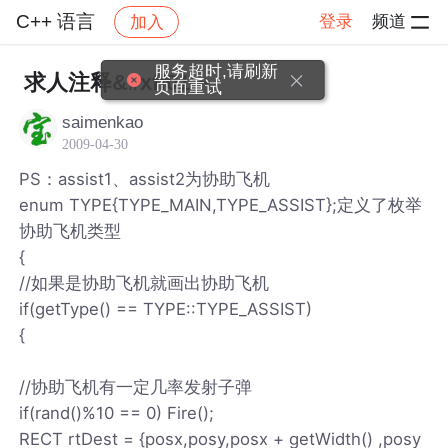
C++ 语言
登录
频道
加入
帖子详情
社区
C++ 语言
服务超时,请刷新
求人注释&#xff01;~
页面重试
saimenkao
2009-04-30
PS：assist1、assist2为协助飞机
enum TYPE{TYPE_MAIN,TYPE_ASSIST};定义了枚举
协助飞机类型
{
//如果是协助飞机就画出协助飞机
if(getType() == TYPE::TYPE_ASSIST)
{
//协助飞机有一定几率发射子弹
if(rand()%10 == 0) Fire();
RECT rtDest = {posx,posy,posx + getWidth() ,posy