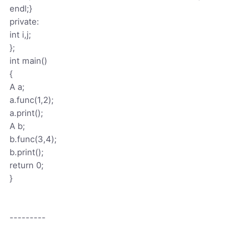
endl;}
private:
int i,j;
};
int main()
{
A a;
a.func(1,2);
a.print();
A b;
b.func(3,4);
b.print();
return 0;
}
---------