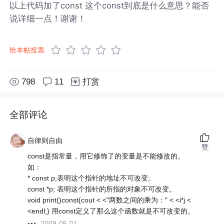
以上代码加了const 这个const到底是什么意思？能否
说详细一点！谢谢！
给本帖投票
798
11
打赏
全部评论
自律则自由
赞
const是指常量，用它修饰了的变量是不能修改的。
如：
* const p;表明这个指针的地址不可改变。
const *p; 表明这个指针的所指的对象不可改变。
void print()const{cout < <"两数之间的乘为：" < <i*j <
<endl;} 用const定义了那么这个函数就是不可改变的。
2009-05-01