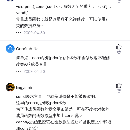
赞
void print()const{cout < <"两数之间的乘为：" < <i*j <
<endl;}
常量成员函数：就是该函数不允许修改（可以使用）
类的数据成员~
2009-04-30
OenAuth.Net
赞
简单点：const说明print()这个函数不会修改也不能修
改类A的成员变量
2009-04-30
lingyin55
赞
const表示常量，也就是说值是不能被修改的。
这里的const是修改print函数
为了使成员函数的意义更加清楚，可在不改变对象的
成员函数的函数原型中加上const说明
const成员函数应该在函数原型说明和函数定义中都增
加const限定