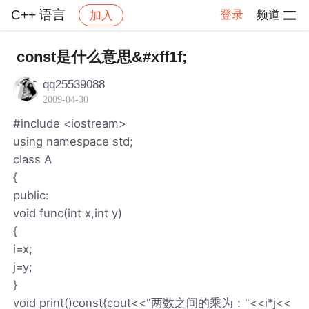
C++ 语言
登录
频道
加入
帖子详情
社区
C++ 语言
const是什么意思&#xff1f;
qq25539088
2009-04-30
#include <iostream>
using namespace std;
class A
{
public:
void func(int x,int y)
{
i=x;
j=y;
}
void print()const{cout<<"两数之间的乘为："<<i*j<<