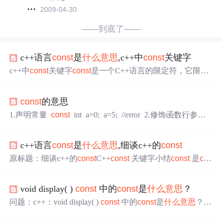
2009-04-30
——到底了——
c++语言
const
是
什么意思
,c++中
const
关键字
c++中
const
关键字
const
是一个C++语言的限定符，它限定
一个变量不允许被改变。使用
const
在一定程度上可以提高
程序的安全性和可靠性。下面是小编分享的c++中
const
关
const
的意思
键字，一起来看一下吧。define与
const
的区别1.define作用
在预处理时，是简单地字符替换2.
const
作用在编译时，具
1.声明常量
const
int a=0; a=5; //error 2.修饰函数行参，
有类型检查的功能3.
const
必须进行初始化常量指针与指针
保证行参在函数中不被修改 void fn(int i) { i=5;//error
常量#include usi...
} 3.修饰成员函数,使成员函数只能调用成员变量，且使用
c++语言
const
是
什么意思
,细谈c++的
const
时不被改变 class A { int i;
原标题：细谈c++的
const
C++
const
关键字小结
const
是
co
nst
ant的缩写，本意是不变的，不易改变的意思。
const
在
C++中是用来修饰内置类型变量，自定义对象，成员函
void display( )
const
中的
const
是
什么意思
？
数，返回值，函数参数。1、C语言的
const
特点
const
int a
= 10;//不要把a看成常量//a的本质 是变量 只是 只读变量c语
问题：c++：void display( )
const
中的
const
是
什么意思
？
言的
const
修饰全局变量 默认是(外部链接的)fun.c//c语言...
简答： 意思是除了表明了mutable的成员变量以外 该类的