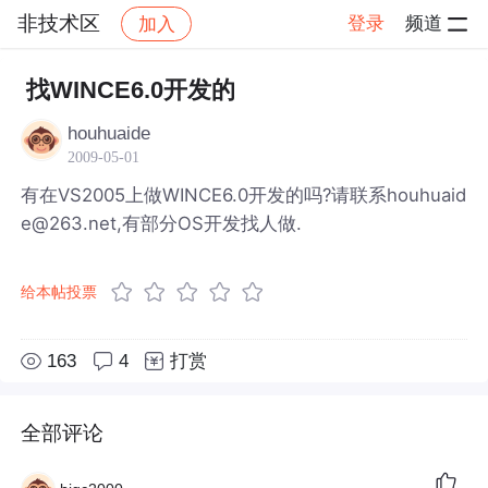
非技术区
登录
频道
加入
帖子详情
社区
非技术区
找WINCE6.0开发的
houhuaide
2009-05-01
有在VS2005上做WINCE6.0开发的吗?请联系houhuaid
e@263.net,有部分OS开发找人做.
给本帖投票
163
4
打赏
全部评论