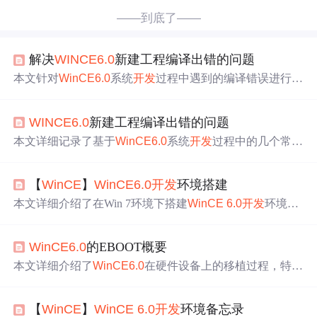
——到底了——
解决
WINCE
6.0
新建工程编译出错的问题
本文针对
WinCE
6.0
系统
开发
过程中遇到的编译错误进行了
详细解析，包括
找
不到atls.lib、SDcardlib.lib及ddraw.lib等问
题，并提供了具体的解决方案。
WINCE
6.0
新建工程编译出错的问题
本文详细记录了基于
WinCE
6.0
系统
开发
过程中的几个常见
编译问题及其解决方法，包括
找
不到特定库文件如atls.lib、
SDcardlib.lib、ddraw.lib和ufnmdd.lib等问题的解决步骤。通
【
WinCE
】
WinCE
6.0
开发
环境搭建
过分析错误信息和选择相应的组件，
开发
者可以顺利解决
编译错误，为后续功能添加奠定基础。
本文详细介绍了在Win 7环境下搭建
WinCE
6.0
开发
环境的
步骤，包括安装Visual Studio 2005及其服务包、Windows E
mbedded CE
6.0
平台构建器、.NET Compact Framework 2.0
WinCE
6.0
的EBOOT概要
SP1、Windows Mobile设备中心以及模拟器和特定设备SD
K。特别指出，部分步骤如定制系统相关组件可根据实际
本文详细介绍了
WinCE
6.0
在硬件设备上的移植过程，特别
需求进行选择。
是EBOOT（通过Ethernet下载操作系统的BOOTLOADE
R）的角色和功能。EBOOT负责初始化MCU、调用Bootloa
【
WinCE
】
WinCE
6.0
开发
环境备忘录
derMain()及相关函数，最终启动
WinCE
操作系统。EBOOT