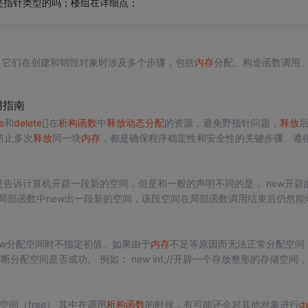
；是指针类型的吗；楼组在详细点；
。它们在创建和销毁对象时涉及多个步骤，包括
内存
分配、构造函数调用
用指南
e
和
delete
[]在
析构函数
中
释放
动态分配
的资源，避免野指针问题，
释放
防止多次
释放
同一块
内存
，都是确保程序稳定性和安全性的关键步骤。遵
局部函数中new出一段新的空间，该段空间在局部函数调用结束后仍然能
的使用格式，new出来的是一段空间的首地址 。所以一般需要用指针来
度是预先定义好的，在整个程序中固定不变。C++ 不允
运算符使用的一般格式： new 类型 [初值]； 用new分配空间时不指定初值。如果由于
内存
不足等原因而无法正常分配空间
t;//开辟一个存放整形的存储空间，返回
对象中的成员资源 2.归还对象空间（free） 其中在调用
析构函数
的时候，有可能还会对其他对象进行
d