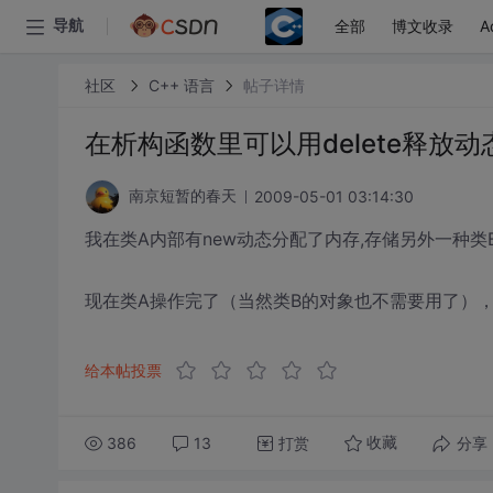
全部
博文收录
A
导航
社区
C++ 语言
帖子详情
在析构函数里可以用delete释放
2009-05-01 03:14:30
南京短暂的春天
我在类A内部有new动态分配了内存,存储另外一种类B的
现在类A操作完了（当然类B的对象也不需要用了），
给本帖投票
386
13
打赏
分享
收藏