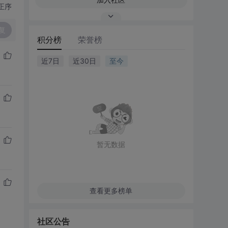
正序
复
积分榜
荣誉榜
近7日
近30日
至今
暂无数据
查看更多榜单
社区公告