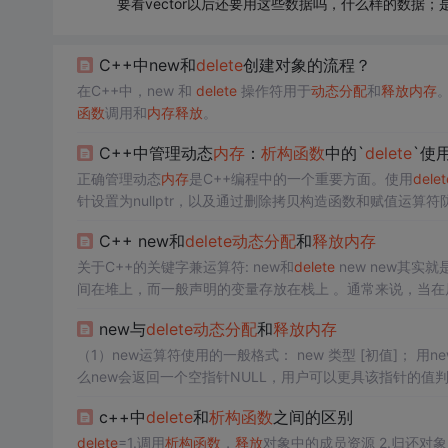
要看vector以后还要用这些数据吗，什么样的数据
C++中new和
delete
创建对象的流程？
在C++中，new 和
delete
操作符用于
动态分配
和
释放
内存
函数
调用和
内存
释放
。
C++中管理动态
内存
：
析构函数
中的`
delete
`使
正确管理动态
内存
是C++编程中的一个重要方面。使用
delet
针设置为nullptr，以及通过删除拷贝构造函数和赋值运算符
些最佳实践，可以帮助你编写更加健壮和安全的C++代码。
C++ new和
delete
动态分配
和
释放
内存
关于C++的关键字兼运算符: new和
delete
new new其实就是告诉计算机开辟一段新的空间，但是和一般的声明不同的是， new开辟的空
间在堆上，而一般声明的变量存放在栈上 。通常来说，当在
用，可以用来向主函数传递参数。另外需要注意的是， new
new与
delete
动态分配
和
释放
内存
段地址 为什么需要new来开辟
内存
空间: 比如说 数组的长
（1）new
么new会返回一个空指针NULL，用户可以更具该指针的值判断分配空间是否成功。 例如： new in
一个指向该存储空间的地址（指针）。 new int （100）；//开辟一个存放整形的空间，并指定该整数的初值为100。 new *c=new char
c++中
delete
和
析构函数
之间的区别
[10];//开辟一个存放字符数组的空间，返回首地址。 float *
delete
=1.调用
析构函数
，
释放