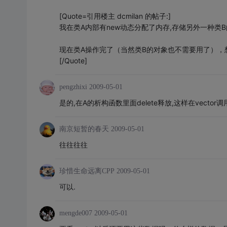
[Quote=引用楼主 dcmilan 的帖子:]
我在类A内部有new动态分配了内存,存储另外一种类B的一
现在类A操作完了（当然类B的对象也不需要用了），想
[/Quote]
pengzhixi
2009-05-01
是的,在A的析构函数里面delete释放,这样在vector
南京短暂的春天
2009-05-01
往往往往
珍惜生命远离CPP
2009-05-01
可以.
mengde007
2009-05-01