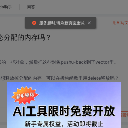
da助手
问答
用AI写
服务超时,请刷新页面重试
动态分配的内存吗？
一些对象，然后把这些对象pushu-back到了vector里。
想释放掉分配的内存，可以在析构函数里用delete释放吗？
转发到动态
举报
写回