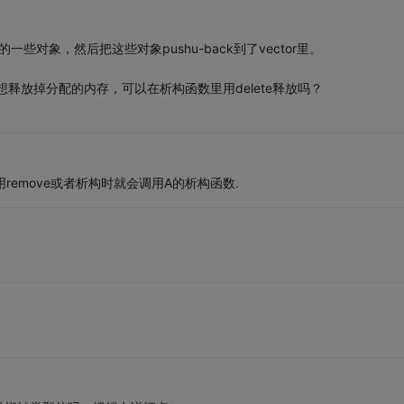
些对象，然后把这些对象pushu-back到了vector里。
释放掉分配的内存，可以在析构函数里用delete释放吗？
调用remove或者析构时就会调用A的析构函数.