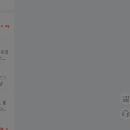
、
析构
后将指
循这
够使
存放这
，那
elete