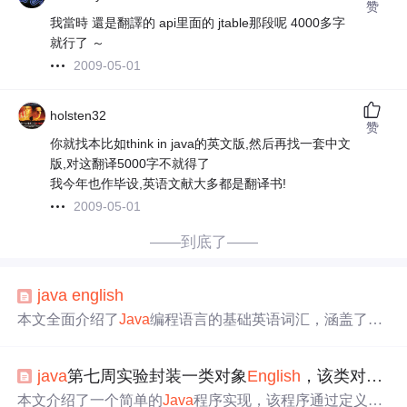
赞
我當時 還是翻譯的 api里面的 jtable那段呢 4000多字
就行了 ～
2009-05-01
holsten32
赞
你就找本比如think in java的英文版,然后再找一套中文
版,对这翻译5000字不就得了
我今年也作毕设,英语文献大多都是翻译书!
2009-05-01
——到底了——
java
english
本文全面介绍了
Java
编程语言的基础英语词汇，涵盖了面
向对象编程的基本概念、数据类型、关键字、类、对象、
异常处理、集合框架、数据库连接等核心知识点，是初学
java
第七周实验封装一类对象
English
，该类对象具有一种功能print
者和专业程序员的必备参考资料。
本文介绍了一个简单的
Java
程序实现，该程序通过定义两