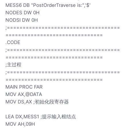
MESS6 DB "PostOrderTraverse is:",'$'
NODES DW 0H
NODSI DW 0H
;====================================
===============================
.CODE
;====================================
===============================
;主过程
;====================================
===============================
MAIN PROC FAR
MOV AX,@DATA
MOV DS,AX ;初始化段寄存器
LEA DX,MESS1 ;提示输入根结点
MOV AH,09H