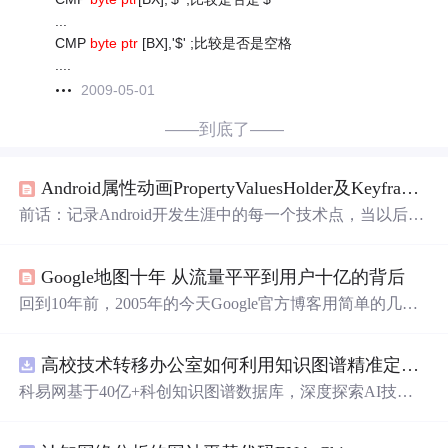
...
CMP
byte ptr
[BX],'$' ;比较是否是空格
....
2009-05-01
——到底了——
Android属性动画PropertyValuesHolder及Keyframe的应用（下）
前话：记录Android开发生涯中的每一个技术点，当以后不
再做开发了，这些文章是对自己的一种回首，希望不负青
春! 此篇文章针对中级工程师 上篇文章讲了ValueAnimator
Google地图十年 从流量平平到用户十亿的背后
的实战使用方法，接下来将通过一个开发实例，来讲解Obj
ectAnimator，PropertyValuesHolder，Keyframe的串联使用。
回到10年前，2005年的今天Google官方博客用简单的几行
如果作为Android开发工程师的你，不会使用这几个类，那
话发布了一款新产品——Google Maps。如今，10年过去
你的项目
里
...
了，无论你是不是Google Maps的用户，电子地图都不同程
高校技术转移办公室如何利用知识图谱精准定位产业需求与技术适配点？.docx
度的改变了我们的生活。 当Google Maps刚刚起步的时
候，工程师们的想法其实很简单，由于人们每天都在不断
科易网基于40亿+科创知识图谱数据库，深度探索AI技术
的从一个地方移动到另外一个地方，自然希望能找到最佳
在技术转移、成果转化、技术经纪、知识产权、产业创
路径，Google Maps想把这件事变得容易些
新、科技招商等垂直领域的多样化应用场景，研究科技创