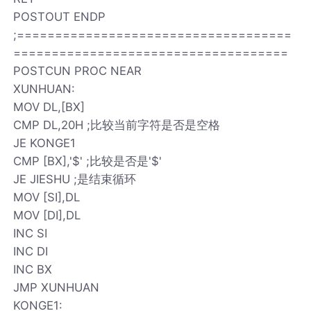
POSTOUT ENDP
;====================================
====================================
POSTCUN PROC NEAR
XUNHUAN:
MOV DL,[BX]
CMP DL,20H ;比较当前字符是否是空格
JE KONGE1
CMP [BX],'$' ;比较是否是'$'
JE JIESHU ;是结束循环
MOV [SI],DL
MOV [DI],DL
INC SI
INC DI
INC BX
JMP XUNHUAN
KONGE1: