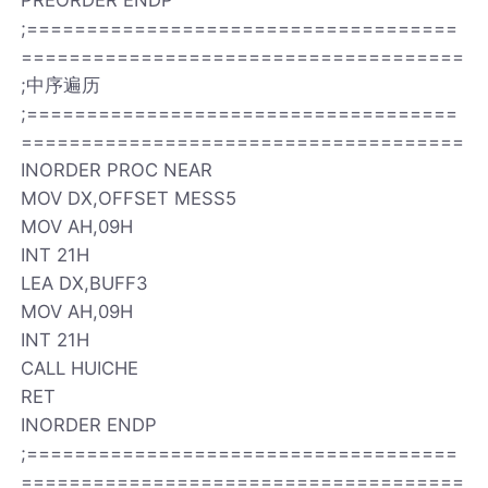
;====================================
=====================================
;中序遍历
;====================================
=====================================
INORDER PROC NEAR
MOV DX,OFFSET MESS5
MOV AH,09H
INT 21H
LEA DX,BUFF3
MOV AH,09H
INT 21H
CALL HUICHE
RET
INORDER ENDP
;====================================
=====================================