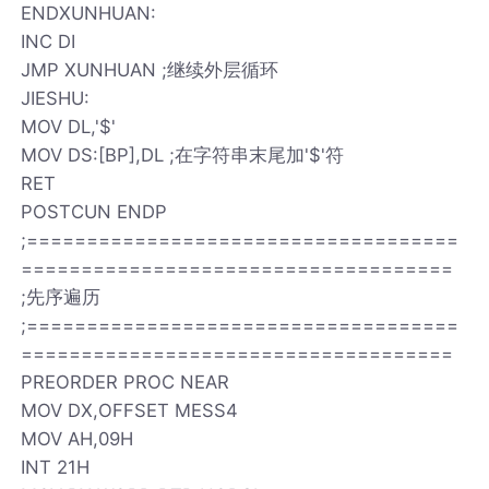
ENDXUNHUAN:
INC DI
JMP XUNHUAN ;继续外层循环
JIESHU:
MOV DL,'$'
MOV DS:[BP],DL ;在字符串末尾加'$'符
RET
POSTCUN ENDP
;====================================
====================================
;先序遍历
;====================================
====================================
PREORDER PROC NEAR
MOV DX,OFFSET MESS4
MOV AH,09H
INT 21H