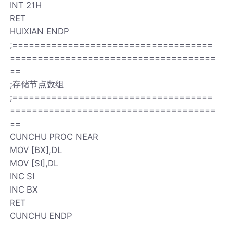
INT 21H
RET
HUIXIAN ENDP
;====================================
=====================================
==
;存储节点数组
;====================================
=====================================
==
CUNCHU PROC NEAR
MOV [BX],DL
MOV [SI],DL
INC SI
INC BX
RET
CUNCHU ENDP