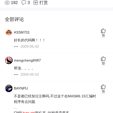
192
3
打赏
全部评论
ASSM701
赞
好长的代码啊！！！
2009-05-02
mengcheng8487
赞
帮顶。。。。
2009-05-02
BAYNPU
赞
不是都已经加注注释吗,不过这个在MASM6.15汇编时
程序有点问题:
...
CMP
byte ptr
[BX],'$' ;比较是否是'$'