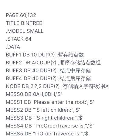
PAGE 60,132
TITLE BINTREE
.MODEL SMALL
.STACK 64
.DATA
BUFF1 DB 10 DUP(?) ;暂存结点数
BUFF2 DB 40 DUP(?) ;顺序存储结点数组
BUFF3 DB 40 DUP(?) ;结点中序存储
BUFF4 DB 40 DUP(?) ;结点后序存储
NODE DB 2,?,2 DUP(?) ;存储输入字符缓冲区
MESS0 DB 0AH,0DH,'$'
MESS1 DB 'Please enter the root:','$'
MESS2 DB "'S left children:",'$'
MESS3 DB "'S right children:",'$'
MESS4 DB "PreOrderTraverse is:",'$'
MESS5 DB "InOrderTraverse is:",'$'