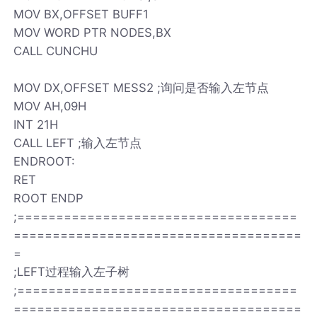
MOV BX,OFFSET BUFF1
MOV WORD PTR NODES,BX
CALL CUNCHU
MOV DX,OFFSET MESS2 ;询问是否输入左节点
MOV AH,09H
INT 21H
CALL LEFT ;输入左节点
ENDROOT:
RET
ROOT ENDP
;====================================
=====================================
=
;LEFT过程输入左子树
;====================================
=====================================