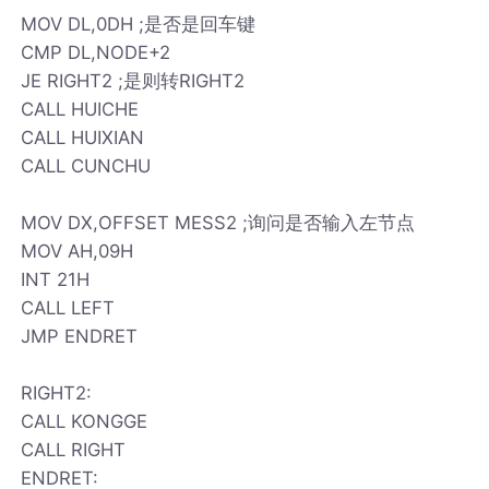
MOV DL,0DH ;是否是回车键
CMP DL,NODE+2
JE RIGHT2 ;是则转RIGHT2
CALL HUICHE
CALL HUIXIAN
CALL CUNCHU
MOV DX,OFFSET MESS2 ;询问是否输入左节点
MOV AH,09H
INT 21H
CALL LEFT
JMP ENDRET
RIGHT2:
CALL KONGGE
CALL RIGHT
ENDRET: