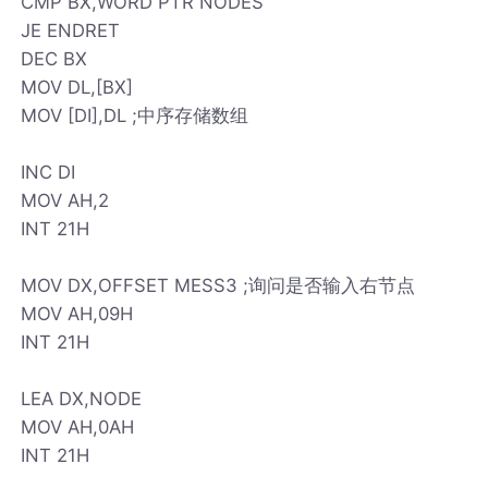
CMP BX,WORD PTR NODES
JE ENDRET
DEC BX
MOV DL,[BX]
MOV [DI],DL ;中序存储数组
INC DI
MOV AH,2
INT 21H
MOV DX,OFFSET MESS3 ;询问是否输入右节点
MOV AH,09H
INT 21H
LEA DX,NODE
MOV AH,0AH
INT 21H