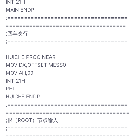
INT 21H
MAIN ENDP
;====================================
====================================
;回车换行
;====================================
====================================
HUICHE PROC NEAR
MOV DX,OFFSET MESS0
MOV AH,09
INT 21H
RET
HUICHE ENDP
;====================================
=====================================
;根（ROOT）节点输入
;====================================
=====================================