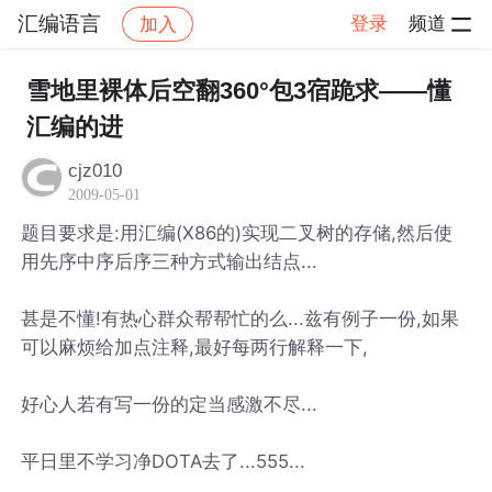
汇编语言
登录
频道
加入
帖子详情
社区
汇编语言
雪地里裸体后空翻360°包3宿跪求——懂
汇编的进
cjz010
2009-05-01
题目要求是:用汇编(X86的)实现二叉树的存储,然后使
用先序中序后序三种方式输出结点...
甚是不懂!有热心群众帮帮忙的么...兹有例子一份,如果
可以麻烦给加点注释,最好每两行解释一下,
好心人若有写一份的定当感激不尽...
平日里不学习净DOTA去了...555...