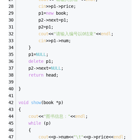
cin
>>p1->price;
		p1=
new
 book;
		p2->next=p1;
		p2=p1;
cout
<<
"请输入编号以0结束"
<<
endl
;
cin
>>p1->num;
	}
	p1=
NULL
;
delete
 p1;
	p2->next=
NULL
;
return
 head;
}
void
show
(book *p)
{
cout
<<
"图书信息："
<<
endl
;
while
 (p)
	{		
cout
<<p->num<<
"\t"
<<p->price<<
endl
;