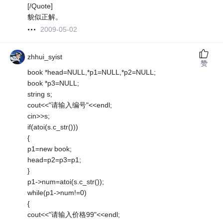
[/Quote]
貌似正解。
2009-05-02
zhhui_syist
赞
book *head=NULL,*p1=NULL,*p2=NULL;
book *p3=NULL;
string s;
cout<<"请输入编号"<<endl;
cin>>s;
if(atoi(s.c_str()))
{
p1=new book;
head=p2=p3=p1;
}
p1->num=atoi(s.c_str());
while(p1->num!=0)
{
cout<<"请输入价格99"<<endl;