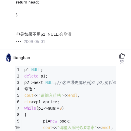
return head;
}
但是如果不用p1=NULL;会崩溃
2009-05-01
liliangbao
赞
p1=
NULL
;
delete
 p1;
p2->next=
NULL
;
//这里退去循环后p1=p2,所以虽然释
修改：
cout
<<
"请输入价格"
<<
endl
;
cin
>>p1->price;
while
(p1->num!=
0
)
{        
        p1=
new
 book;
cout
<<
"请输入编号以0结束"
<<
endl
;