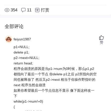
354
11
打赏
全部评论
feiyun1987
赞
p1=NULL;
delete p1;
p2->next=NULL;
return head;
程序会崩溃的原因是当p1->num为0时候，那么p1,p2
都指向了最后一个节点 你delete p1之后 p2所指向的空
间也被释放了 然后又p2->next 相当于你操作野指针的
next 程序当然会崩溃
如果你希望最后一个节点信息不显示 像下面这样改一
下
while(p1->num!=0)
{