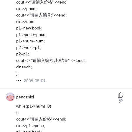
cout <<"请输入价格" <<endl;
cin>>price;
cout<<"请输入编号:"<<endl;
cin>>num;
p1=new book;
p1->price=price;
p1->num=num;
p2->next=p1;
p2=p1;
cout < <"请输入编号以0结束" < <endl;
cin>>ch;
}
2009-05-01
pengzhixi
赞
while(p1->num!=0)
{
cout<<"请输入价格"<<endl;
cin>>p1->price;
p1=new book;