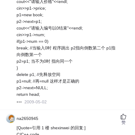
cout<<"请输入价格"<<endl;
cin>>p1->price;
p1=new book;
p2->next=p1;
cout<<"请输入编号以0结束"<<endl;
cin>>p1->num;
if(p1->num == 0)
break; //当输入0时 程序跳出 p2指向倒数第二个 p1指
向倒数第一个
p2=p1; 当不为0时 指向同一个
}
delete p1; //先释放空间
p1=null; //再=null 这样才是正确的
p2->next=NULL;
return head;
2009-05-02
na2650945
赞
[Quote=引用 1 楼 shexinwei 的回复:]
C/C++ code