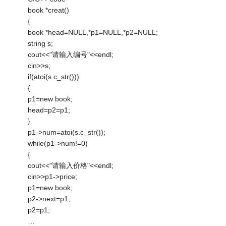
book *creat()
{
book *head=NULL,*p1=NULL,*p2=NULL;
string s;
cout<<"请输入编号"<<endl;
cin>>s;
if(atoi(s.c_str()))
{
p1=new book;
head=p2=p1;
}
p1->num=atoi(s.c_str());
while(p1->num!=0)
{
cout<<"请输入价格"<<endl;
cin>>p1->price;
p1=new book;
p2->next=p1;
p2=p1;
…