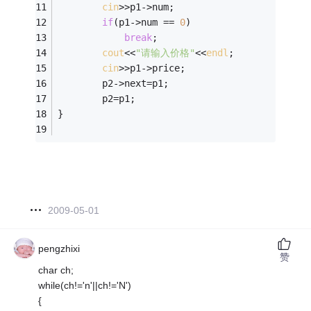
cin
>>p1->num;
if
(p1->num == 
0
)
break
;
cout
<<
"请输入价格"
<<
endl
;
cin
>>p1->price;
        p2->next=p1;
        p2=p1;
}
2009-05-01
pengzhixi
赞
char ch;
while(ch!='n'||ch!='N')
{