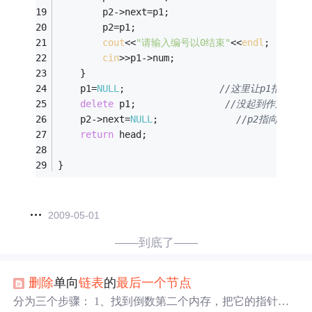
        p2->next=p1;
        p2=p1;
cout
<<
"请输入编号以0结束"
<<
endl
;
cin
>>p1->num;                        
    }
    p1=
NULL
;                 
//这里让p1指向为空
delete
 p1;                
//没起到作用
    p2->next=
NULL
;              
//p2指向最后
return
 head;
}
2009-05-01
——到底了——
删除
单向
链表
的
最后
一个
节点
分为三个步骤： 1、找到倒数第二个内存，把它的指针域