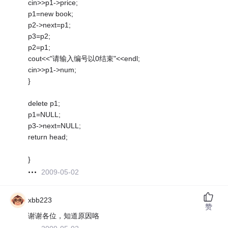
cin>>p1->price;
p1=new book;
p2->next=p1;
p3=p2;
p2=p1;
cout<<"请输入编号以0结束"<<endl;
cin>>p1->num;
}
delete p1;
p1=NULL;
p3->next=NULL;
return head;
}
2009-05-02
xbb223
赞
谢谢各位，知道原因咯