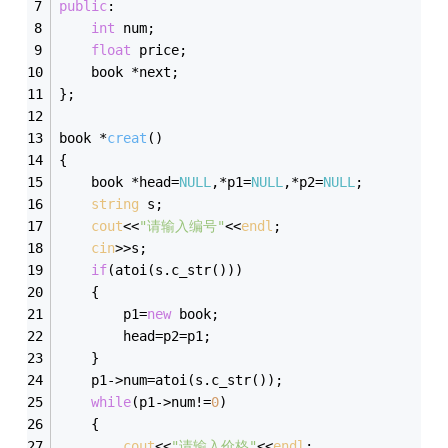
public
:
int
 num;
float
 price;
	book *next;
};
book *
creat
()
{
	book *head=
NULL
,*p1=
NULL
,*p2=
NULL
;
string
 s;
cout
<<
"请输入编号"
<<
endl
;
cin
>>s;
if
(atoi(s.c_str()))
	{
		p1=
new
 book;
	    head=p2=p1;
	}
	p1->num=atoi(s.c_str());
while
(p1->num!=
0
)
	{
cout
<<
"请输入价格"
<<
endl
;