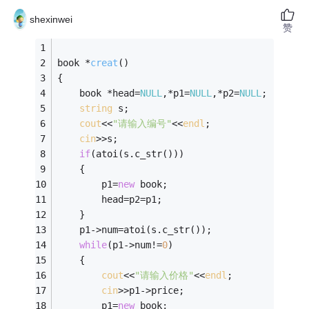
shexinwei
赞
book *
creat
()
{
    book *head=
NULL
,*p1=
NULL
,*p2=
NULL
;
string
 s;
cout
<<
"请输入编号"
<<
endl
;
cin
>>s;
if
(atoi(s.c_str()))
    {
        p1=
new
 book;
        head=p2=p1;
    }
    p1->num=atoi(s.c_str());
while
(p1->num!=
0
)
    {
cout
<<
"请输入价格"
<<
endl
;
cin
>>p1->price;
        p1=
new
 book;