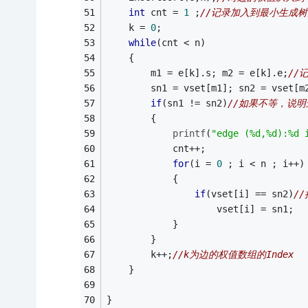
int
 cnt = 
1
 ;
//记录加入到最小生成树
	k = 
0
;
while
(cnt < n)
	{
		m1 = e[k].s; m2 = e[k].e;
//
		sn1 = vset[m1]; sn2 = vset[m
if
(sn1 != sn2)
//如果不等，说
		{
printf
(
"edge (%d,%d):%d 
			cnt++;
for
(i = 
0
 ; i < n ; i++)
			{
if
(vset[i] == sn2)
/
					vset[i] = sn1;
			}
		}
		k++;
//k为边的权值数组的Index 
	}	
}