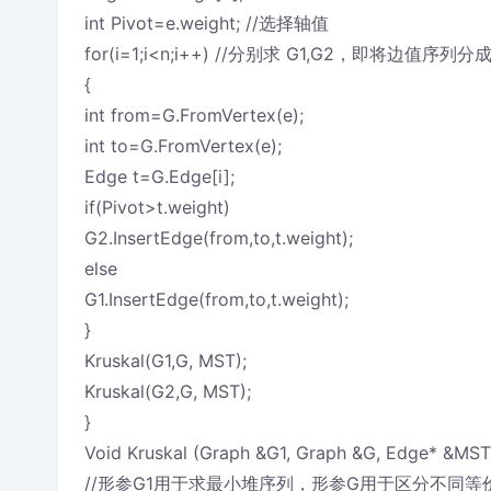
int Pivot=e.weight; //选择轴值
for(i=1;i<n;i++) //分别求 G1,G2，即将边值序
{
int from=G.FromVertex(e);
int to=G.FromVertex(e);
Edge t=G.Edge[i];
if(Pivot>t.weight)
G2.InsertEdge(from,to,t.weight);
else
G1.InsertEdge(from,to,t.weight);
}
Kruskal(G1,G, MST);
Kruskal(G2,G, MST);
}
Void Kruskal (Graph &G1, Graph &G, Edge* &MST
//形参G1用于求最小堆序列，形参G用于区分不同等