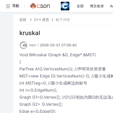
全部
博文收录
A
导航
社区
C++ 语言
帖子详情
kruskal
2009-05-01 07:06:40
toyo
Void BiKruskal (Graph &G, Edge* &MST)
{
ParTree A(G.VerticesNum()); //声明等价类变量
MST=new Edge [G.VerticesNum()-1]; //最小生成
int MSTtag=0; //最小生成树边的标号
int n=G.EdgeNum();
Gragh G1=G.Vertex[]; //G1,G2初始为图G的无边
Graph G2= G.Vertex[];
Edge e=G.Edge[0];