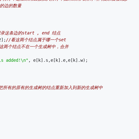
的边的数量 
记录这条边的start , end 结点 
2];
//看这两个结点属于哪一个set 
明这两个结点不在一个生成树中，合并 
is added!\n"
, e[k].s,e[k].e,e[k].w);
/把所有的原有的生成树的结点重新加入到新的生成树中 