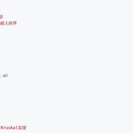
组 
接插入排序 
].w)
/Kruskal实现 