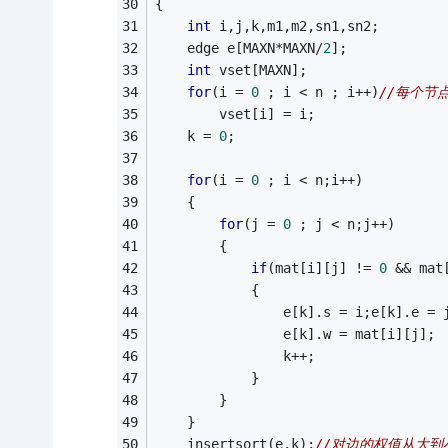
{
int
 i,j,k,m1,m2,sn1,sn2;
	edge e[MAXN*MAXN/
2
];
int
 vset[MAXN];
for
(i = 
0
 ; i < n ; i++)
//每个节
		vset[i] = i;
	k = 
0
;
for
(i = 
0
 ; i < n;i++)
	{
for
(j = 
0
 ; j < n;j++)
		{
if
(mat[i][j] != 
0
 && mat
			{
				e[k].s = i;e[k].e = 
				e[k].w = mat[i][j];
				k++;
			}
		}
	}
	insertsort(e,k);
//对边的权值从大