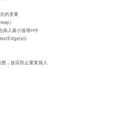
各边一次的变量
heap）
/将图的所有边插入最小值堆H中
NextEdge(e))
//因为是无向图，故应防止重复插入