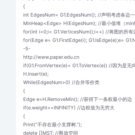
{
int EdgesNum= G1.EdgesNum(); //声明考虑
MinHeap<Edge> H(EdgesNum); //最小值堆（min
for(int i=0;i< G1.VerticesNum();i++) /
for(Edge e= G1.FirstEdge(i); G1.IsEdge(e);e= G1.
-5-
http://www.paper.edu.cn
if(G1.FromVertex(e)< G1.ToVertex(e)) 
H.Insert(e);
While(EdgesNum>0) //合并等价类
{
Edge e=H.RemoveMin(); //获得下一条权最小的边
if(e.weight==INFINITY) //边权值为无穷大
{
Print(“不存在最小支撑树.”);
delete []MST; //释放空间