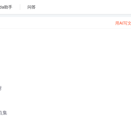
da助手
问答
用AI写
树
顶点集