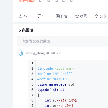
给本帖投票
420
5
打赏
分享
收藏
5 条
回复
请发表友善的回复…
liyong_zhang
2011-01-03
#
include
<iostream>
#
define
 INF 0x3fff
#
define
 MAXN 100
using
namespace
std
;
typedef
struct
{
int
 s;
//start结点 
int
 e;
//end结点 