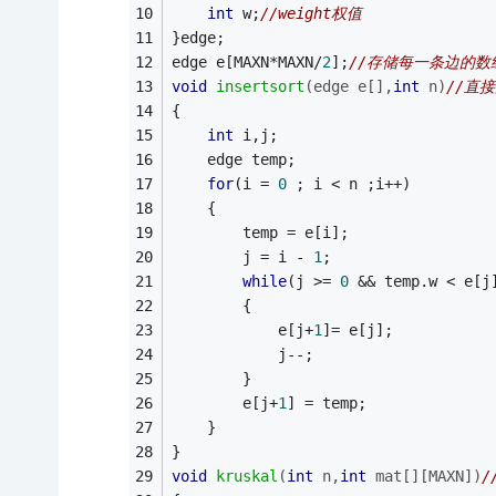
int
 w;
//weight权值 
}edge;
edge e[MAXN*MAXN/
2
];
//存储每一条边的数
void
insertsort
(edge e[],
int
 n)
//直
{
int
 i,j;
	edge temp;
for
(i = 
0
 ; i < n ;i++)
	{
		temp = e[i];
		j = i - 
1
;
while
(j >= 
0
 && temp.w < e[j
		{
			e[j+
1
]= e[j];
			j--;
		}
		e[j+
1
] = temp;
	}
}
void
kruskal
(
int
 n,
int
 mat[][MAXN])
/