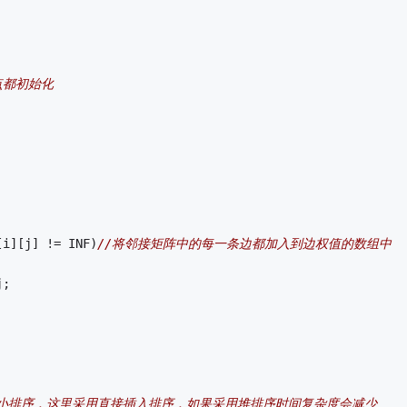
点都初始化 
[i][j] != INF)
//将邻接矩阵中的每一条边都加入到边权值的数组中 
j;
到小排序，这里采用直接插入排序，如果采用堆排序时间复杂度会减少 