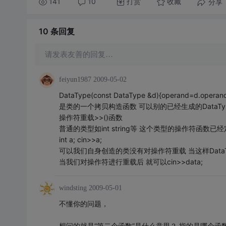
141
10
打赏
分享
收藏
10 条
回复
请发表友善的回复…
feiyun1987
2009-05-02
DataType(const DataType &d){operand=d.operand
是类的一个拷贝构造函数 可以别的已经生成的DataT
操作符重载>>()函数
普通的类型如int string等 这个类型的操作符函数
int a; cin>>a;
可以我们自身创造的类没有对操作符重载 当这样DataType 
当我们对操作符进行重载后 就可以cin>>data;
windsting
2009-05-01
不懂你的问题，
想问的就是“第二个函数”是什么意思？ 指的是哪个函