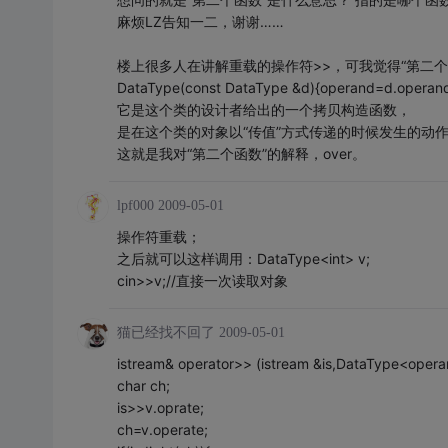
麻烦LZ告知一二，谢谢……
楼上很多人在讲解重载的操作符>>，可我觉得“第二个
DataType(const DataType &d){operand=d.operand
它是这个类的设计者给出的一个拷贝构造函数，
是在这个类的对象以“传值”方式传递的时候发生的动
这就是我对“第二个函数”的解释，over。
lpf000
2009-05-01
操作符重载；
之后就可以这样调用：DataType<int> v;
cin>>v;//直接一次读取对象
猫已经找不回了
2009-05-01
istream& operator>> (istream &is,DataType<oper
char ch;
is>>v.oprate;
ch=v.operate;