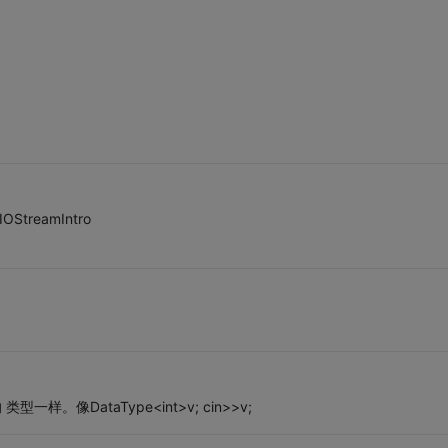
LIOStreamIntro
一样。像DataType<int>v; cin>>v;