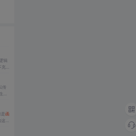
逻辑
不充
以传
*生成
`- *
但是
函
如这
放的