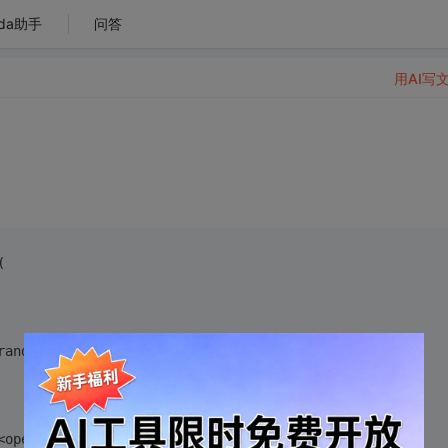
da助手
问答
用AI写
(
rand;}
<operandType>&v>){