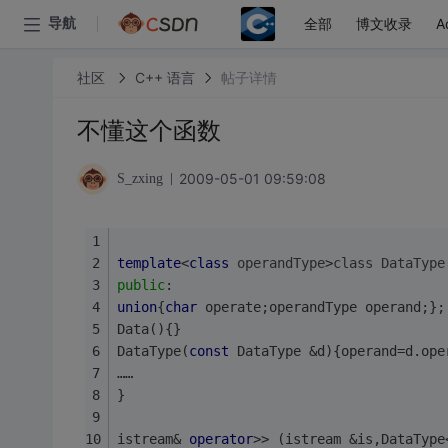
全部
博文收录
A
导航
社区
C++ 语言
帖子详情
不懂这个函数
2009-05-01 09:59:08
S_zxing
template
<
class
operandType
>
class
DataType
public
:
union
{
char
 operate;operandType operand;};
Data(){}
DataType(
const
 DataType &d){operand=d.ope
……
}
istream& 
operator
>> (istream &is,DataType