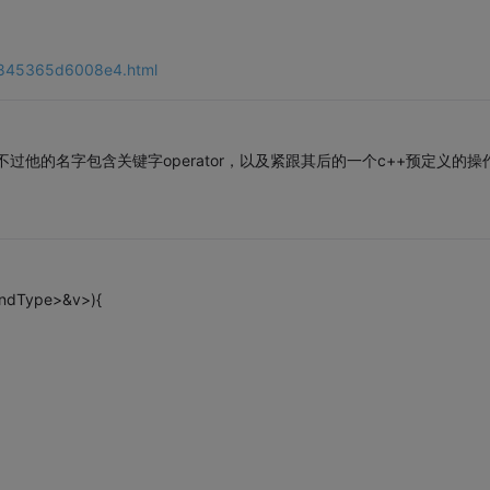
3ce845365d6008e4.html
他的名字包含关键字operator，以及紧跟其后的一个c++预定义的操
andType>&v>){