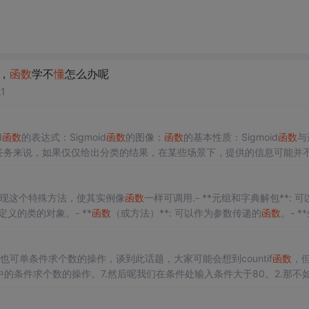
，
函数
学不
懂
怎么办呢
1
d
函数
的表达式：Sigmoid
函数
的图像：
函数
的基本性质：Sigmoid
函数
与
任务来说，如果仅仅给出分类的结果，在某些场景下，提供的信息可能并
应该能够进行分类，同时，也应该能够提供样本属于该类...
类可以实现这个特殊方法，使其实例像
函数
一样可调用.- **元组和字典解包**: 可
定义的类的对象。- **
函数
（或方法）**: 可以作为参数传递的
函数
。- *
将模块或包的引用作为参数。- **浮点数**: `float`- **布尔值**: `bool
也可单条件求个数的操作，谈到此话题，大家可能会想到countif
函数
，
的条件求个数的操作。7.然后呢我们在条件处输入条件大于80。2.那不
得结果。5.弹出界面首先要选择条件设置按钮。9.最后我们要选择结果存
条件添加一下。3.然后呢选择公式向导按钮。