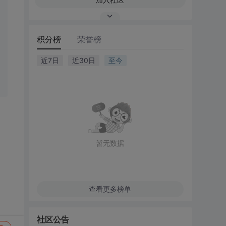
积分榜
荣誉榜
近7日
近30日
至今
暂无数据
查看更多榜单
社区公告