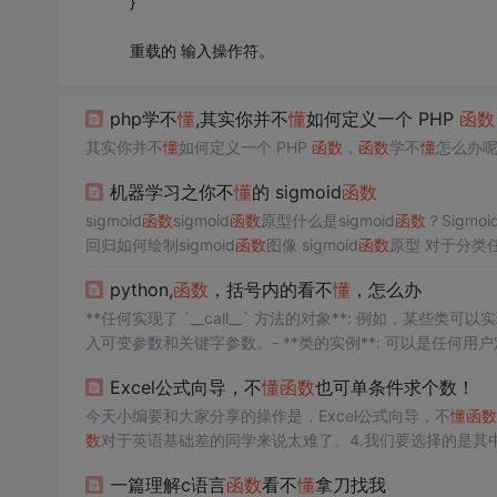
}
重载的 输入操作符。
php学不
懂
,其实你并不
懂
如何定义一个 PHP
函数
其实你并不
懂
如何定义一个 PHP
函数
，
函数
学不
懂
怎么办呢
机器学习之你不
懂
的 sigmoid
函数
sigmoid
函数
sigmoid
函数
原型什么是sigmoid
函数
？Sigmoi
回归如何绘制sigmoid
函数
图像 sigmoid
函数
原型 对于分类
足，这就会带来一定的局限。因此，我们建立分类模型，不仅
python,
函数
，括号内的看不
懂
，怎么办
**任何实现了 `__call__` 方法的对象**: 例如，某些
入可变参数和关键字参数。- **类的实例**: 可以是任何用户
器**: 可以传递生成器
函数
或生成器对象。- **模块或包**: 可以
Excel公式向导，不
懂
函数
也可单条件求个数！
*元组**: `tuple`
今天小编要和大家分享的操作是，Excel公式向导，不
懂
函数
数
对于英语基础差的同学来说太难了。4.我们要选择的是其中
样，我们可以选择数据区域。10.好了单击确定按钮，就可获
一篇理解c语言
函数
看不
懂
拿刀找我
区域。6.那我们选择的就是成绩这一列。8.然后我们将这个