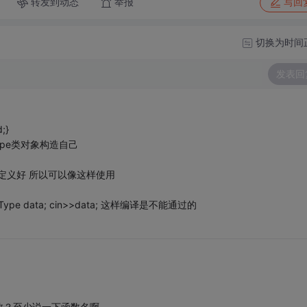
转发到动态
举报
写回
切换为时间
发表回
;}
ype类对象构造自己
已经定义好 所以可以像这样使用
data; cin>>data; 这样编译是不能通过的
数？至少说一下函数名啊。