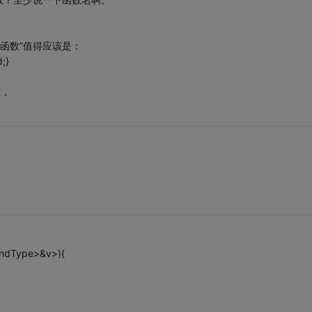
函数”值得应该是：
;}
作，
andType>&v>){