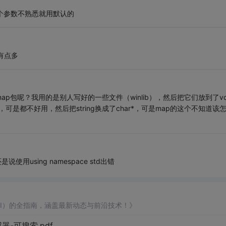
如果你对第3个参数不熟悉就用默认的
参数有点多
p包呢？我用的是别人写好的一些文件（winlib），然后把它们放到了v
文件中的，可是都不好用，然后把string换成了char*，可是map的这个不知道该
用using namespace std出错
AI）的全指南，涵盖最新动态与前沿技术！》
器-可搜索.pdf