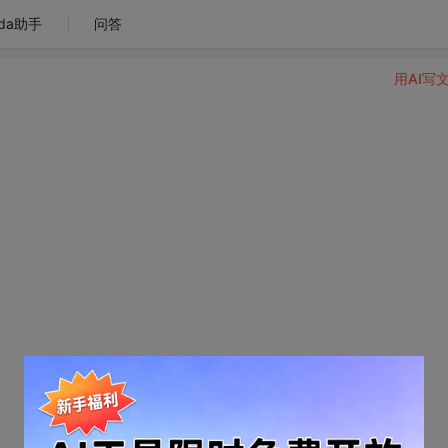
da助手
问答
用AI写