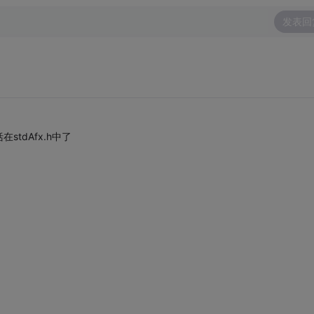
发表回
tdAfx.h中了