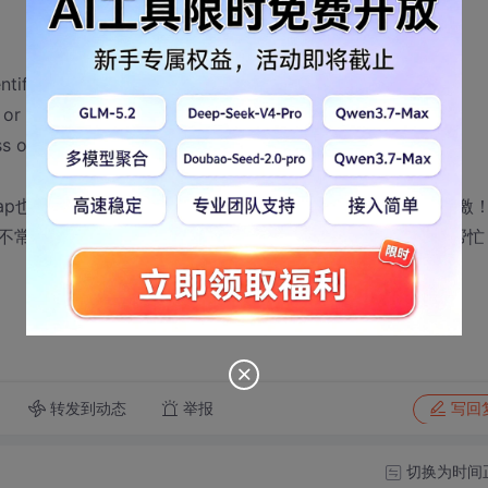
ntifier 'value_table'
 or type specifiers
ss or type specifiers
ap也不是很熟悉 以前都没用过，请大家帮帮忙看看，不胜感激
不常来没有多少积分吧，不管怎么说，还是希望大家可以帮帮忙
转发到动态
举报
写回
切换为时间