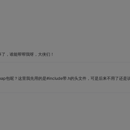
事了，谁能帮帮我呀，大侠们！
包呢？这里我先用的是#include带.h的头文件，可是后来不用了还是