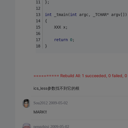
};
int
 _tmain(
int
 argc, _TCHAR* argv[])
{
	XXX x;
return
0
;
}
========== Rebuild All: 1 succeeded, 0 failed,
ics_less参数找不到它的根
Sou2012
2009-05-02
MARK!!
pengzhixi
2009-05-02