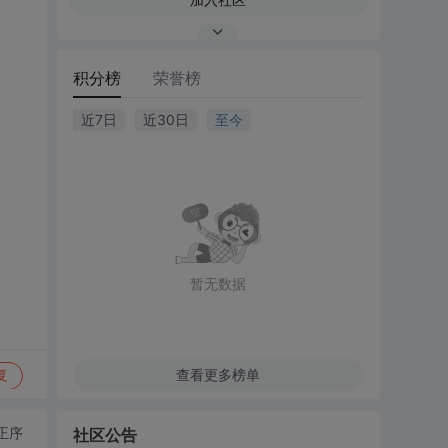
积分榜
荣誉榜
近7日
近30日
至今
！
暂无数据
查看更多榜单
复
正序
社区公告