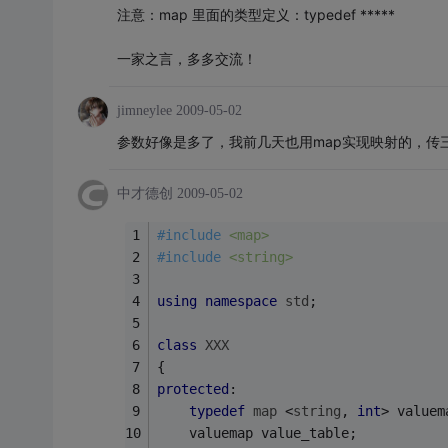
注意：map 里面的类型定义：typedef *****
一家之言，多多交流！
jimneylee
2009-05-02
参数好像是多了，我前几天也用map实现映射的，传
中才德创
2009-05-02
#
include
<map>
#
include
<string>
using
namespace
std
;
class
XXX
{
protected
:
typedef
map
 <
string
, 
int
> valuem
	valuemap value_table; 