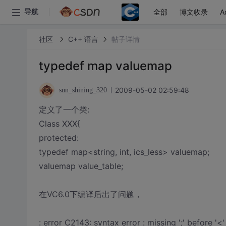
全部
博文收录
A
导航
社区
C++ 语言
帖子详情
typedef map valuemap
2009-05-02 02:59:48
sun_shining_320
定义了一个类:
Class XXX{
protected:
typedef map<string, int, ics_less> valuemap;
valuemap value_table;
在VC6.0下编译后出了问题，
: error C2143: syntax error : missing ';' before '<'