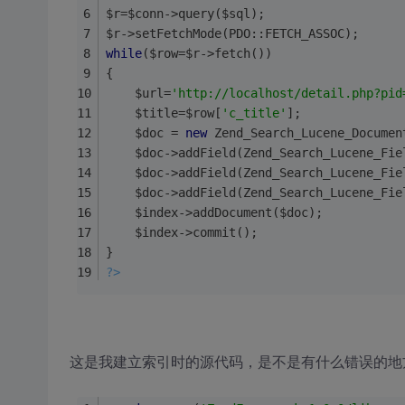
$r=$conn->query($sql);
$r->setFetchMode(PDO::FETCH_ASSOC);
while
($row=$r->fetch())
{
	$url=
'http://localhost/detail.php?pid
	$title=$row[
'c_title'
];
	$doc = 
new
 Zend_Search_Lucene_Documen
    $doc->addField(Zend_Search_Lucene_Fie
    $doc->addField(Zend_Search_Lucene_Fie
    $doc->addField(Zend_Search_Lucene_Fie
    $index->addDocument($doc); 
    $index->commit();
}
?>
这是我建立索引时的源代码，是不是有什么错误的地