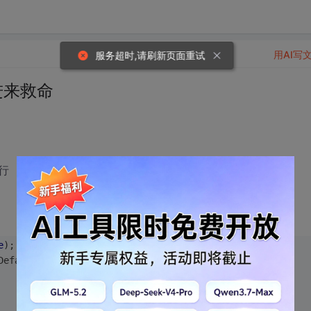
用AI写
服务超时,请刷新页面重试
们进来救命
行
e
);
Default(
new
 Phpbean_Lucene_Analyzer());