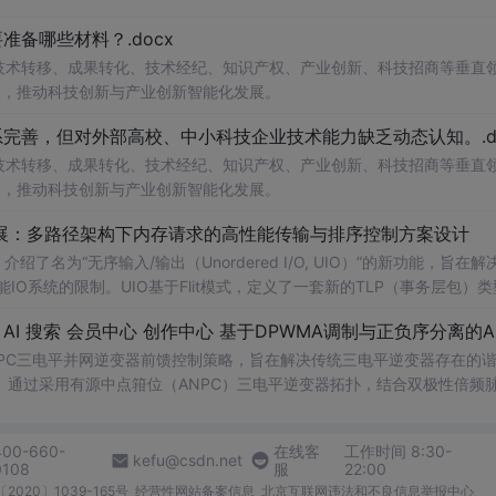
备哪些材料？.docx
在技术转移、成果转化、技术经纪、知识产权、产业创新、科技招商等垂直
案，推动科技创新与产业创新智能化发展。
完善，但对外部高校、中小科技企业技术能力缺乏动态认知。.do
在技术转移、成果转化、技术经纪、知识产权、产业创新、科技招商等垂直
案，推动科技创新与产业创新智能化发展。
/O扩展：多路径架构下内存请求的高性能传输与排序控制方案设计
了名为“无序输入/输出（Unordered I/O, UIO）”的新功能，旨在解
能IO系统的限制。UIO基于Flit模式，定义了一套新的TLP（事务层包）
持多路径路由、提升系统效率并兼容现有生产者-消费者模型。文档详细说明了
NPC三电平并网逆变器前馈控制策略，旨在解决传统三电平逆变器存在的
通过采用有源中点箝位（ANPC）三电平逆变器拓扑，结合双极性倍频
制，构建了一套一体化的高性能并网控制体系。该体系不仅优化了逆变器
确的相位同步和扰动补偿，显著提高了系统的动态响应能力和抗扰性能。
400-660-
在线客
工作时间 8:30-
锁相精度与系统动态稳定性，确保在复杂电网工况下的高质量稳定并网。 
kefu@csdn.net
0108
服
22:00
尤其是从事新能源发电、储能系统、柔性输电等领域研究的专业人士。 使用
2020〕1039-165号
经营性网站备案信息
北京互联网违法和不良信息举报中心