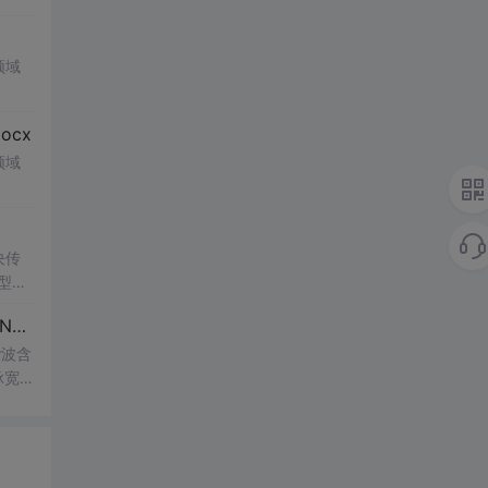
领域
cx
领域
决传
类型和
UI
博客 下载 社区 AtomGit 模型市场 搜CSDN 搜索 AI 搜索 会员中心 创作中心 基于DPWMA调制与正负序分离的ANPC三电平并网逆变器前馈控制策略研究（Simulink仿真实现）
谐波含
脉宽
的开
仿真
适