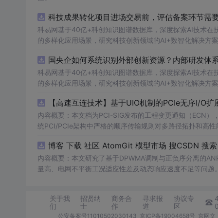
科技成果转化项目进场交易前，评估备案环节需要准
科易网基于40亿+科创知识图谱数据库，深度探索AI技术
的多样化应用场景，研究科技创新领域的AI+数智化解决方
国央企如何系统识别外部创新资源？内部研发体系
科易网基于40亿+科创知识图谱数据库，深度探索AI技术
的多样化应用场景，研究科技创新领域的AI+数智化解决方
【高速互连技术】基于UIO机制的PCIe无序I
内容概要：本文档为PCI-SIG发布的工程变更通知（ECN），介绍
统PCI/PCIe架构中严格的顺序传输规则对多路径拓扑和高性
规则，允许请求方（Requester）自主管理数据顺序，支
O
内容概要：本文研究了基于DPWMA调制与正负序分离的A
量高、电网不平衡工况适应性差及动态响应速度不足等问题。
调制（DPWMA）、正负序分离锁相技术和电网电压前馈控
关动作机制，改善了输出电压电流的谐波特性，而且通过精
关于我
招贤纳
商务合
寻求报
协议专
结果显示，所提出的控制策略能有效降低并网谐波含量，提升
们
士
作
道
区
合人群：具备一定电力电子基础知识和仿真技能的研发人员，
公安备案号11010502030143
京ICP备19004658号
京网文〔