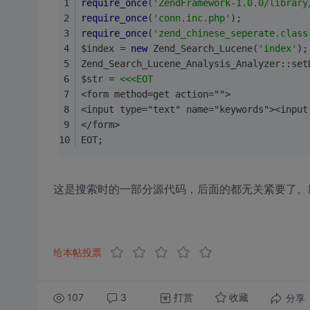
require_once
(
'ZendFramework-1.0.0/library
require_once
(
'conn.inc.php'
);
require_once
(
'zend_chinese_seperate.class
$index = 
new
 Zend_Search_Lucene(
'index'
);
Zend_Search_Lucene_Analysis_Analyzer::set
$str = 
<<<EOT
<form method=get action="">
<input type="text" name="keywords"><input
</form>
EOT;
这是搜索时的一部分源代码，后面的都无关紧要了。
给本帖投票
107
3
打赏
分享
收藏