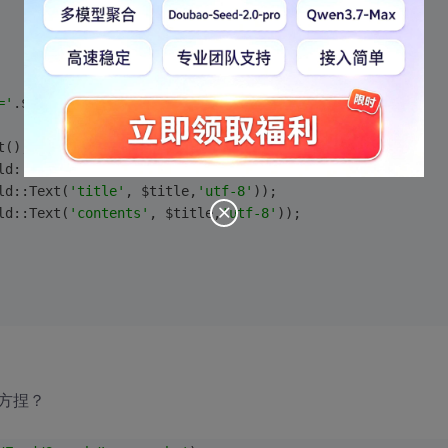
='
.$row[
'c_id'
];
t();
ld::UnIndexed(
'url'
, $url,
'utf-8'
));
ld::Text(
'title'
, $title,
'utf-8'
));
ld::Text(
'contents'
, $title,
'utf-8'
));
方捏？