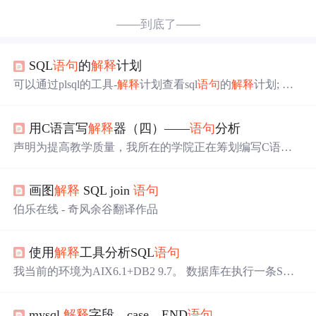
——到底了——
SQL
语句
的
解释
计划
可以通过plsql的工具-
解释
计划查看sql
语句
的
解释
计划; 一
个关键的视图： select sql_text, first_load_time, action, modul
e, elapsed_time, cpu_time, parse_calls, ex...
用C语言写
解释
器（四）——
语句
分析
声明为提高教学质量，我所在的学院正在筹划编写C语言
教材。《用C语言写
解释
器》系列文章经整理后将收入书
中“综合实验”一章。因此该系列的文章主要阅读对象定为
画图
解释
SQL join
语句
刚学完C语言的学生（不要求有数据结构等其他知识），
所以行文比较罗嗦，请勿见怪。本人水平有限，如有描述
伯乐在线 - 奇风余谷翻译作品
不恰当或错误之处请不吝赐教！特此声明。
语句
在前面的
章节中已经成功实现了内存管理和表达式求值模块。之所
以称表达式求值是
解释
器的核心部分，是
使用
解释
工具分析SQL
语句
我当前的环境为AIX6.1+DB2 9.7。 数据库在执行一条SQL
之前，首先要准备SQL
语句
。在准备过程中，SQL
语句
被
简化为代数
语句
（DB2 优化器（Optimizer）随后对此代数
mysql
解释
字段，case…END
语句
语句
进行优化，这个”代数
语句
“即“查询图解模型”）。DB