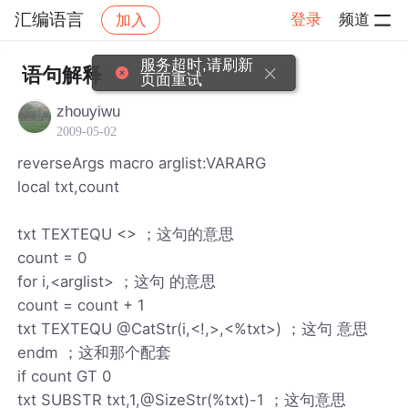
汇编语言
登录
频道
加入
帖子详情
社区
汇编语言
服务超时,请刷新
语句解释
页面重试
zhouyiwu
2009-05-02
reverseArgs macro arglist:VARARG
local txt,count
txt TEXTEQU <> ；这句的意思
count = 0
for i,<arglist> ；这句 的意思
count = count + 1
txt TEXTEQU @CatStr(i,<!,>,<%txt>) ；这句 意思
endm ；这和那个配套
if count GT 0
txt SUBSTR txt,1,@SizeStr(%txt)-1 ；这句意思