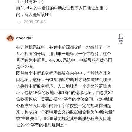
上面只有0~3号
而3，4号的中断源的中断处理程序入口地址是相同
的，所以是应该N*4
2009-05-03
goodider
赞
在计算机系统中，各种中断源都被统一地编排了一个
互不相同的号吗，用以唯一地标识一个中断源，这个
号码称为中断号。在8088系统中，中断号的有效范围
是0~255。
既然每个中断服务程序都放在内存中，当然就有其入
口地址，这样，当CPU响应中断时才能知道转到哪里
去执行中断服务程序。入口地址是一个完整的逻辑地
址，包括16位的段地址和16位的偏移地址，由总共32
位数据构成，需要占据4个字节的存储空间。把中断服
务程序的入口地址的各个字节按照一定的规则排列起
来，构成的一个有特定含义的数据组合称为“中断向量”
或“中断矢量”。8088系统规定其中断服务程序入口地
址的4个字节的排列规则是：