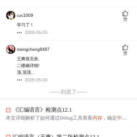
czc1009
赞
学习了！
2009-05-03
mengcheng8487
赞
王爽很无奈,
二楼确详细!
顶,顶顶...
2009-05-03
——到底了——
《汇编语言》检测点12.1
本文详细解析了如何通过Debug工具查看
内存
，确定
中断
源
对应的
中断
处理程序的入口
地址
。阐述了
存储
中断
处理
程序入口的偏移
地址
和段
地址
的
内存
单元
地址
的计算方
汇编语言（王爽）第二版检测点12.1