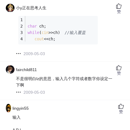
小y正在思考人生
赞
char
 ch;
while
(
cin
>>ch)  
//输入覆盖
cout
<<ch;
2009-05-03
fairchild811
赞
不是很明白lz的意思，输入几个字符或者数字你设定一
下啊
2009-05-03
lingyin55
赞
输入
A P I