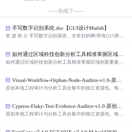
——到底了——
手写数字识别系统.doc【GUI设计Matlab】
资 源 简 介 手写数字识别系统，非常好的啊!带有GUI界
面，使用方便! 详 情 说 明 用这个手写数字识别系统，你可
以轻松地识别手写数字。这个系统不仅功能强大，而且还
如何通过区域科技创新分析工具精准掌握区域创新要素分布与产业链融合现状？.docx
带有直观的图形用户界面（GUI），非常容易使用。你只
需要将手写数字
输入
系统，它将立即给出准确的识别结
如何通过区域科技创新分析工具精准掌握区域创新要素分
果。这个系统可以在各种场景中使用，无论是学校、工作
布与产业链融合现状？
还是日常生活，都能为你提供快速和准确的识别服务。它
是
一个
非常方便和实用的工具，你一定会喜欢它的！
Visual-Workflow-Orphan-Node-Auditor-v1.0-原创源码与文档.zip
原创本地工程审计与分析工具合集中的独立资源包。每个
ZIP包含完整源码、3项自动化测试、可复现合成示例、离
线HTML、JSON与SVG报告、1080×720真实运行效果图、
Cypress-Flaky-Test-Evidence-Auditor-v1.0-原创源码与文档.zip
README、运行说明、功能清单、MIT License及原创与授
权声明。解压后进入project目录，执行npm test验证算法，
原创本地工程审计与分析工具合集中的独立资源包。每个
执行npm run report生成报告，也可通过本地静态服务器打
ZIP包含完整源码、3项自动化测试、可复现合成示例、离
开网页。运行时零第三方依赖，不包含热点产品或开源项
线HTML、JSON与SVG报告、1080×720真实运行效果图、
目源码、Logo、官方截图、论文、生产日志或其他受限素