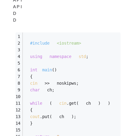
A P I
D
D
#
include
<iostream>
using
namespace
std
;   
int
main
()
  {   
cin
   >>   noskipws;   
char
   ch;   
while
   (   
cin
.get(   ch   )   )   
  {   
cout
.put(   ch   );   
  }   