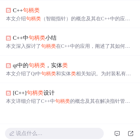
柄
类
可解决。又介绍其实现原理，通过不完全
类
型
声明
、
C++
句柄
类
结构体定义与实现分离减少重复编译。最后强调
句柄
类
对
优化
类
设计、提高效率和增强安全有重要意义。
本文介绍
句柄
类
（智能指针）的概念及其在C++中的应
用，包括
句柄
类
的基本定义、工作原理和技术细节，并通
过具体示例演示了
句柄
类
的使用方法。
C++中
句柄
类
小结
本文深入探讨了
句柄
类
在C++中的应用，阐述了其如何通
过减少头文件的编译依赖关系和实现
类
数据成员与函数接
口的分离来提高编译效率和增加系统安全性。通过实例分
qt中的
句柄
类
，实体
类
析，展示了
句柄
类
在实际代码中的高效应用，特别是以Q
WT源代码为例，说明了将数据
类
定义为
句柄
类
内部
类
的方
本文介绍了Qt中
句柄
类
和实体
类
相关知识。为封装私有数
法，不仅实现了数据安全，还保持了
类
数据成员和函数接
据，采用D指针/私有实现模式，通过宏简化访问。还讲解
口的有效分离。
了Q_PRIVATE_SLOT的作用、QApplication构造过程。同
[C++]
句柄
类
设计
时分析了QObject解析及
句柄
类
和实体
类
的构造，最后提及
Qt对象内存管理策略和常用
类
分
类
。
本文详细介绍了C++中
句柄
类
的概念及其在解决指针管理
问题
中的应用，包括指针型
句柄
和值型
句柄
的设计原理、
实现细节以及如何通过
句柄
类
安全地操作基
类
和派生
类
对
象。
说点什么…