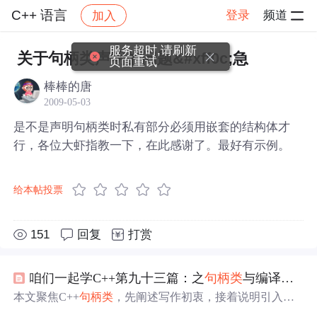
C++ 语言
登录
频道
加入
帖子详情
社区
C++ 语言
服务超时,请刷新
关于句柄类声明的问题&#xff0c;急
页面重试
棒棒的唐
2009-05-03
是不是声明句柄类时私有部分必须用嵌套的结构体才
行，各位大虾指教一下，在此感谢了。最好有示例。
给本帖投票
151
回复
打赏
咱们一起学C++第九十三篇：之
句柄
类
与编译优化策略
本文聚焦C++
句柄
类
，先阐述写作初衷，接着说明引入背
景，指出C++访问控制有信息泄露和重复编译
问题
，而
句