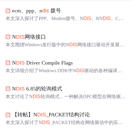
ecm、ppp、n
dis
拨号
本文深入探讨了PPP、Modem拨号、N
DIS
、RN
DIS
、CDC
-ECM等网络通信协议的工作原理与区别。详细解释了PPP
协议的三层结构，包括数据帧封装、链路控制协议(LCP)和
N
DIS
网络接口
网络控制协议(NCP)。对比了Modem拨号与N
DIS
拨号在数
据处理上的差异，以及RN
DIS
和N
DIS
在网络驱动接口方面
本文围绕Windows发行版中的N
DIS
网络接口驱动开发展
的特点。
开。介绍了N
DIS
库所在的n
dis
.sys驱动文件，阐述了N
DIS
网络接口服务、体系结构、接口提供程序操作，还说明了
N
DIS
Driver Compile Flags
如何注册为接口提供程序，包括相关函数调用及注意事
项。
本文详细介绍了Windows DDK中N
DIS
驱动的各种编译标
志及其使用方法，包括N
DIS
_MINIPORT_DRIVER、BINA
RY_COMPATIBLE等关键标志，并提供了不同类型的N
DI
N
DIS
6.85的轮询模式
S
驱动所需的标志总结。
本文讨论了N
DIS
轮询模式，一种解决DPC模型在网络驱动
程序中性能问题的新方法。通过引入轮询对象，驱动程序
可以在N
DIS
控制下限制每次迭代的工作量，从而提高系统
【转帖】N
DIS
_PACKET结构讨论
效率并减轻长指示链带来的负担。
本文深入探讨了N
DIS
_PACKET结构在网络驱动中的应
用，包括如何利用N
DIS
函数处理复杂的包数据结构，以及