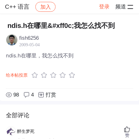
C++ 语言
登录
频道
加入
帖子详情
社区
C++ 语言
ndis.h在哪里&#xff0c;我怎么找不到
fish6256
2009-05-04
ndis.h在哪里，我怎么找不到
给本帖投票
98
4
打赏
全部评论
醉生梦死
赞