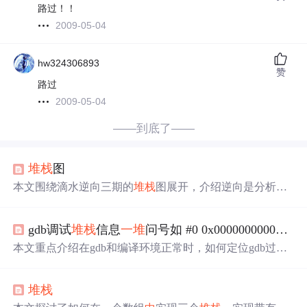
路过！！
2009-05-04
hw324306893
赞
路过
2009-05-04
——到底了——
堆栈
图
本文围绕滴水逆向三期的
堆栈
图展开，介绍逆向是分析内
存数据。以地址0x401168为例，讲解绘制
堆栈
图的过程，
包括按F8单步执行、F7调用函数等操作时
堆栈
的变化，如
gdb调试
堆栈
信息
一堆
问号如 #0 0x0000000000000000 in ?? () 看这里跟踪
压栈、CALL函数压入返回地址等，还提及缓冲区、保存
与恢复现场、
堆栈
平衡等概念。
本文重点介绍在gdb和编译环境正常时，如何定位gdb过程
中
产生#0 0x0000000000000000 in?? ()信息的问题。通过prin
tf+gdb的方式，先大致定位到死在的接口，再两次运行core
堆栈
dump文件，利用gdb命令找到挂掉的线程并查看
堆栈
，还
提醒注意排查相关函数。