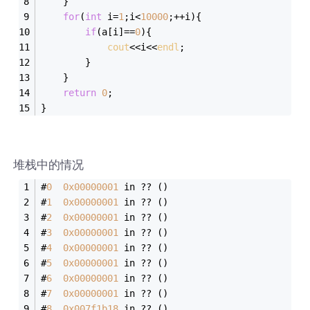
	}
for
(
int
 i=
1
;i<
10000
;++i){
if
(a[i]==
0
){
cout
<<i<<
endl
;
		}
	}
return
0
;
}
堆栈中的情况
#
0
0x00000001
 in ?? ()
#
1
0x00000001
 in ?? ()
#
2
0x00000001
 in ?? ()
#
3
0x00000001
 in ?? ()
#
4
0x00000001
 in ?? ()
#
5
0x00000001
 in ?? ()
#
6
0x00000001
 in ?? ()
#
7
0x00000001
 in ?? ()
#
8
0x007f1b18
 in ?? ()