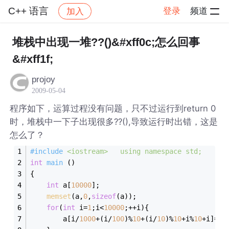
C++ 语言
登录
频道
加入
帖子详情
社区
C++ 语言
堆栈中出现一堆??()&#xff0c;怎么回事
&#xff1f;
projoy
2009-05-04
程序如下，运算过程没有问题，只不过运行到return 0
时，堆栈中一下子出现很多??(),导致运行时出错，这是
怎么了？
#
include
<iostream>
   using namespace std;
int
main
()
{
int
 a[
10000
];
memset
(a,
0
,
sizeof
(a));
for
(
int
 i=
1
;i<
10000
;++i){
		a[i/
1000
+(i/
100
)%
10
+(i/
10
)%
10
+i%
10
+i]=
1
;