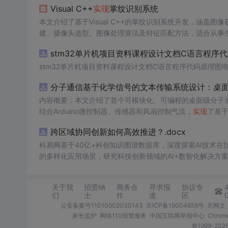
Visual C++
实现
掌纹识别系统
本文介绍了基于Visual C++的掌纹识别系统开发，涵盖图
建、摄像头选型、图像处理算法及特征匹配方法，适合从事
stm32单片机项目资料课程设计文档C语言程序
stm32单片机项目资料课程设计文档C语言程序代码原理图
分子通信基于化学信号的文本传输系统设计：桌
内容概要：本文介绍了首个可模块化、可编程的桌面级分子
结合Arduino微控制器、传感器和风扇控制气流，
实现
了基
在非理想条件下仍可
实现
可靠通信，并评估了不同风扇类型
跨区域协同创新如何高效推进？.docx
本、易复现的硬件平台。; 适合人群：具备电子工程、通信系统或交叉学科背景，从事纳米技术、生物通信或新型通信系统研究的科研人员
及研究生。; 使用场景及目标：①用于教学演示和科研实验中展示分子通信的基本原理；②作为测试平台研究非线性信道建模、环境干
科易网基于40亿+科创知识图谱数据库，深度探索AI技术
扰、流量调控对通信性能的影响；③推动面向管道、地下、水下或体内等
的多样化应用场景，研究科技创新领域的AI+数智化解决方
理论与实践结合，建议读者关注其实验设计细节（如调制方
分子通信系统的实际挑战与优化方向。
关于我
招贤纳
商务合
寻求报
协议专
们
士
作
道
区
公安备案号11010502030143
京ICP备19004658号
京网文〔
家长监护
网络110报警服务
中国互联网举报中心
Chro
©1999-2