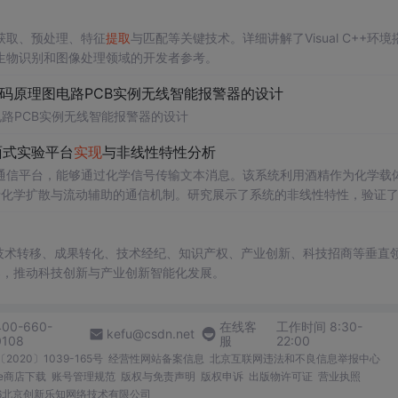
像获取、预处理、特征
提取
与匹配等关键技术。详细讲解了Visual C++环境
生物识别和图像处理领域的开发者参考。
代码原理图电路PCB实例无线智能报警器的设计
电路PCB实例无线智能报警器的设计
面式实验平台
实现
与非线性特性分析
通信平台，能够通过化学信号传输文本消息。该系统利用酒精作为化学载
于化学扩散与流动辅助的通信机制。研究展示了系统的非线性特性，验证
和流速对信号传播的影响，为未来宏观与微观尺度的分子通信实验提供了
在技术转移、成果转化、技术经纪、知识产权、产业创新、科技招商等垂直
电磁不可行场景的替代通信技术发展。; 阅读建议：此资源强调
案，推动科技创新与产业创新智能化发展。
式、协议设计、检测算法），并结合附带视频资料进行复现实验，以深入
400-660-
在线客
工作时间 8:30-
kefu@csdn.net
0108
服
22:00
2020〕1039-165号
经营性网站备案信息
北京互联网违法和不良信息举报中心
me商店下载
账号管理规范
版权与免责声明
版权申诉
出版物许可证
营业执照
026北京创新乐知网络技术有限公司