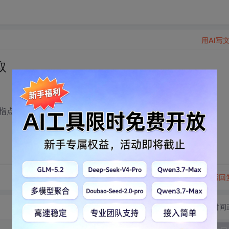
用AI写
取
算法!!!
转发到动态
举报
写回
切换为时间