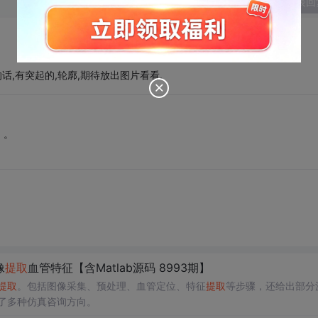
发表回
话,有突起的,轮廓,期待放出图片看看.
。。
像
提取
血管特征【含Matlab源码 8993期】
提取
。包括图像采集、预处理、血管定位、特征
提取
等步骤，还给出部分
举了多种仿真咨询方向。