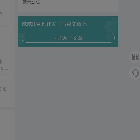
暂无公告
搭
试试用AI创作助手写篇文章吧
+ 用AI写文章
体，
了即使
低成
领域
理解