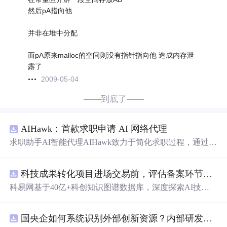
然后pA指向他
并非在堆中分配
而pA原来malloc的空间则没有指针指向他 造成内存泄
露了
2009-05-04
——到底了——
AIHawk：首款求职申请 AI 网络代理
求职助手AI智能代理AIHawk致力于简化求职过程，通过自
动化职位申请流程。借助人工智能，它能够帮助用户以定
制化的方式申请多个职位。
科技成果转化项目进场交易前，评估备案环节需要准备哪些材料？.docx
科易网基于40亿+科创知识图谱数据库，深度探索AI技术
在技术转移、成果转化、技术经纪、知识产权、产业创
新、科技招商等垂直领域的多样化应用场景，研究科技创
国央企如何系统识别外部创新资源？内部研发体系完善，但对外部高校、中小科技企业技术能力缺乏动态认知。.docx
新领域的AI+数智化解决方案，推动科技创新与产业创新