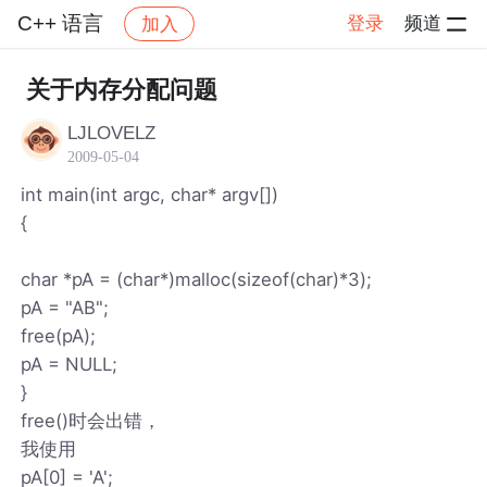
C++ 语言
登录
频道
加入
帖子详情
社区
C++ 语言
关于内存分配问题
LJLOVELZ
2009-05-04
int main(int argc, char* argv[])
{
char *pA = (char*)malloc(sizeof(char)*3);
pA = "AB";
free(pA);
pA = NULL;
}
free()时会出错，
我使用
pA[0] = 'A';