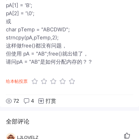
pA[1] = 'B';
pA[2] = '\0';
或
char pTemp = "ABCDWD";
strncpy(pA,pTemp,2);
这样做free()都没有问题，
但使用 pA = "AB";free()就出错了，
请问pA = "AB"是如何分配内存的？？
给本帖投票
72
4
打赏
全部评论
LJLOVELZ