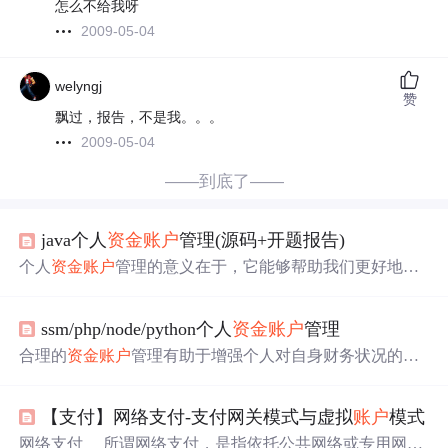
怎么不给我呀
2009-05-04
welyngj
赞
飘过，报告，不是我。。。
2009-05-04
——到底了——
java个人
资金
账户
管理(源码+开题报告)
个人
资金
账户
管理的意义在于，它能够帮助我们更好地规
划和掌控自己的财务状况，实现财富的增值和保值。通过
对个人
资金
账户
的有效管理，我们可以清楚地了解自己的
ssm/php/node/python个人
资金
账户
管理
收入、支出、资产和负债情况，从而制定合理的预算和投
资策略。例如，了解各类金融产品的特点和风险，学会制
合理的
资金
账户
管理有助于增强个人对自身财务状况的认
定合理的预算和投资计划，以及运用现代金融工具和技术
识，使个人能够根据自身的经济能力和风险偏好，做出更
进行
资金
管理和监控。同时，我们还需要关注金融市场的
合适的投资决策。随着金融市场的不断变化，了解各类金
动态，以便及时调整自己的投资策略，实现财富的最大
【支付】网络支付-支付网关模式与虚拟
账户
模式
融产品的风险与收益，能够帮助个人规避不必要的经济损
化。随着经济的快速发展和科技的进步，人们的收入来源
失，确保
资金
安全。然而，这也带来了管理的复杂性，如
网络支付 所谓网络支付，是指依托公共网络或专用网络