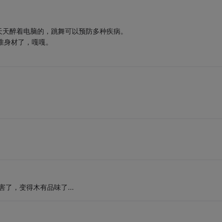
天天醉着电脑的，跳舞可以预防多种疾病。
标准身材了，嘎嘎。
害了，变得木有品味了...