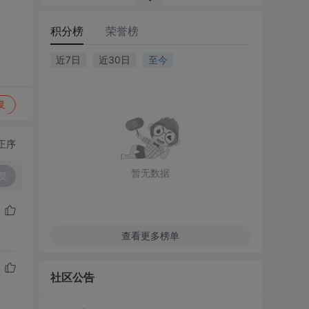
积分榜
荣誉榜
近7日
近30日
至今
复
正序
暂无数据
复
查看更多榜单
社区公告