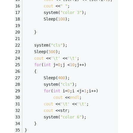
cout
 <<
" "
; 
		system(
"color 3"
); 
		Sleep(
100
); 
	} 
	system(
"cls"
); 
	Sleep(
500
); 
cout
 <<
'\t'
 <<
'\t'
; 
for
(
int
 j=
0
;j <
10
;j++) 
	{  
		Sleep(
400
); 
		system(
"cls"
); 
for
(
int
 i=
0
;i <j+
1
;i++) 
cout
 <<
endl
; 
cout
 <<
'\t'
 <<
'\t'
; 
cout
 <<str; 
		system(
"color 6"
); 
	} 
}