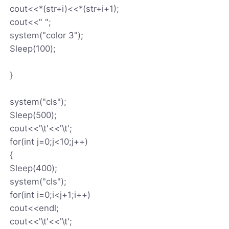
cout<<*(str+i)<<*(str+i+1);
cout<<" ";
system("color 3");
Sleep(100);
}
system("cls");
Sleep(500);
cout<<'\t'<<'\t';
for(int j=0;j<10;j++)
{
Sleep(400);
system("cls");
for(int i=0;i<j+1;i++)
cout<<endl;
cout<<'\t'<<'\t';