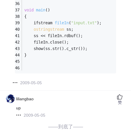
void
main
()
{ 
ifstream 
fileIn
(
"input.txt"
)
;
ostringstream
 ss;
	ss << fileIn.rdbuf();
	fileIn.close();
	show(ss.str().c_str());
}
2009-05-05
liliangbao
赞
up
2009-05-05
——到底了——