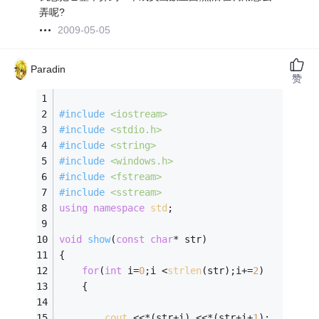
弄呢?
2009-05-05
Paradin
赞
#
include
<iostream>
#
include
<stdio.h>
#
include
<string>
#
include
<windows.h>
#
include
<fstream>
#
include
<sstream>
using
namespace
std
; 
void
show
(
const
char
* str)
{
for
(
int
 i=
0
;i <
strlen
(str);i+=
2
) 
	{  
cout
 <<*(str+i) <<*(str+i+
1
); 