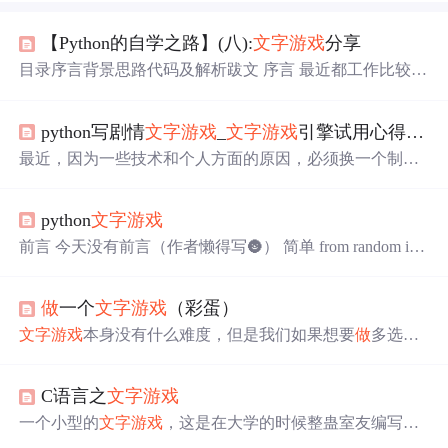
【Python的自学之路】(八):
文字游戏
分享
目录序言背景思路代码及解析跋文 序言 最近都工作比较
忙，还在备考【系统集成项目管理工程师】，所以一直没
时间更新了，今天先分享分享之前开发过的
文字游戏
，前
python写剧情
文字游戏
_
文字游戏
引擎试用心得之一：Ren'py 和 Fungus
一段时间也一直想更新这款游戏，增加剧情啊，以及玩法
啊等等，也是一直没时间，等考试结束了，准备着手开始
最近，因为一些技术和个人方面的原因，必须换一个制作
开发。 背景 一直以来还蛮喜欢玩
文字游戏
的，但是手机上
工具。由于我目前
做
的游戏还是文字类居多，开发经验也
的游戏要不就需要氪金，要不就是得刷刷刷，太累了。当
浅薄，所以首要需求是：易上手+易出原型+扩展性强+支
时正好在学习Python，一不
做
二不休，干脆就自己开发一
python
文字游戏
持mac+发布平台多。基于这样的原则，试用了以下几个轻
个咯。然后经过一段时间的设计，开发，测试，并有了现
量级引擎。注意，一切评论均主观。Ren'py基于 python 的
前言 今天没有前言（作者懒得写🌚） 简单 from random im
在这个【文字修仙】。 思路 目前版本的界面如下：
文字游戏
引擎，在英语文化圈很流行，和 kirikiri 在国内的
port * user = int(input('猜数字，1～3选一个:')) computer = ran
地位类似。支持平台开发：win/linux/osx发布：win/...
dint(1,3) if user > computer: print('用户赢！') elif user == comp
做
一个
文字游戏
（彩蛋）
uter: print('平局！') else: print('电脑赢') 简简单单的猜数字小
游戏，我以前也
做
过，但是为什么我没赢过？ 中等 ...
文字游戏
本身没有什么难度，但是我们如果想要
做
多选择
性
文字游戏
，那我们就必须用到函数。 我们需要用到的技
术： print input import random（随机数） def 相信这些模块
C语言之
文字游戏
大家都已经会了吧。 前面两个不用多说，随机数是用来生
成对方属性与角色，地府是用来定义函数，可以多次调
一个小型的
文字游戏
，这是在大学的时候整蛊室友编写
用。 差不多说直接上代码(初始版,它可以根据自己的需求
的，语句都是我们刚刚学完，所以比较简单，有能力的可