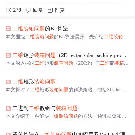
278
回复
打赏
二维
装箱问题
的BL算法
本文围绕
二维
装箱问题
的BL算法展开。先介绍
二维
装箱问
题
，即把若干矩形物品装进矩形箱，目标是最小化箱子
数。接着阐述BL算法操作，还通过实例说明装箱顺序影响
二维
矩形
装箱问题
（2D rectangular packing problem， 简称2DRP）介绍
箱子使用数。最后指出该算法作为基本方法效果欠佳，有
较大改进空间。
本文深入探讨
二维
矩形
装箱问题
（2DRP）与
二维
带
装箱问
题
（2DSP），采用禁忌搜索算法（TS）解决经典NP-Hard
问题，通过上界线和坐标点概念描述装箱模式，旨在最大
二维
矩形
装箱问题
化可用面积及最小化高度。
本文探讨了
二维
矩形
装箱问题
的解决策略，包括Skyline算
法的应用、矩形放置顺序的遗传算法，以及不同规模实例
的运行结果。重点在于提升满排效率和处理复杂场景的技
二进制
二维
数组与
装箱问题
巧。
本文介绍了一种解决
二维
装箱问题
的方法，通过检查和放
置不同大小的正方形块到一个
二维
数组中，以最小化剩余
空位。文章提供了一个基本的Python实现，并讨论了可能
遗传算法在
二维
装箱问题
中的应用及Matlab实现