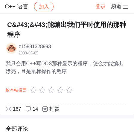
C++ 语言
登录
频道
加入
帖子详情
社区
C++ 语言
C&#43;&#43;能编出我们平时使用的那种
程序
z15881328993
2009-05-05
我只会用C++写DOS那种显示的程序，怎么才能编出
漂亮，且是鼠标操作的程序
给本帖投票
167
14
打赏
全部评论