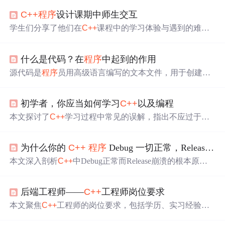
C++
程序
设计课期中师生交互
学生们分享了他们在
C++
课程中的学习体验与遇到的难
题，包括指针
使用
、单步执行理解和编程自信等方面的问
题，并表达了对更多基础知识练习的需求。
什么是代码？在
程序
中起到的作用
源代码是
程序
员用高级语言编写的文本文件，用于创建计
算机
程序
。源文件是这些代码的集合，通常以特定扩展名
（如.bas或.cpp）存在。源代码需要经过编译器转换成二进
初学者，你应当如何学习
C++
以及编程
制形式才能在操作系统上运行。对于网站开发者和SEO专
家，
使用
源码可以方便地自定义和优化网站。汇编码是编
本文探讨了
C++
学习过程中常见的误解，指出不应过于关
译后的代码，而高级语言包括
C++
, Java等。不同的编程语
注语言细节，而是应该重视最佳编码实践、基本编程能力
言和工具，如VisualBasic和
C++
，有不同的源代码文件格
和
程序
设计理论。强调了学习编程的重点在于培养编程理
式。
为什么你的
C++
程序
Debug 一切正常，Release 却一运行就崩？
念和解决问题的能力，而非死记硬背语言细节。
本文深入剖析
C++
中Debug正常而Release崩溃的根本原
因，指出问题核心不在业务代码本身，而在运行时库（CR
T）不一致、STL跨DLL传递、ABI兼容性缺失、动态库混
后端工程师——
C++
工程师岗位要求
用及内存管理责任不清等底层二进制层面问题。强调整条
依赖链一致性、DLL边界接口设计规范与Release真机验证
本文聚焦
C++
工程师的岗位要求，包括学历、实习经验、
的重要性。
计算机基础知识、语言掌握和数据库技能。强调实习和项