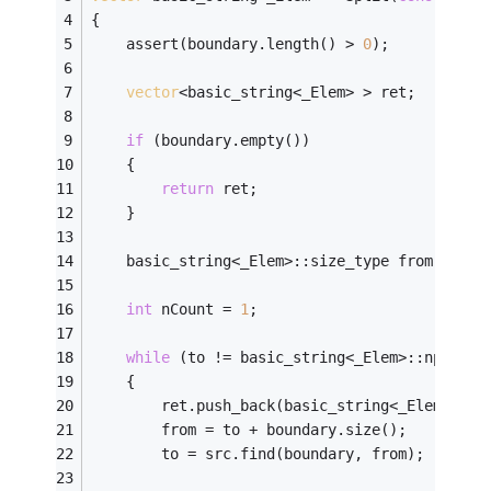
{
	assert(boundary.length() > 
0
);
vector
<basic_string<_Elem> > ret;
if
 (boundary.empty())
	{
return
 ret;
	}
	basic_string<_Elem>::size_type from = 
0
, 
int
 nCount = 
1
;
while
 (to != basic_string<_Elem>::npos)
	{
		ret.push_back(basic_string<_Elem>(sr
		from = to + boundary.size();
		to = src.find(boundary, from);