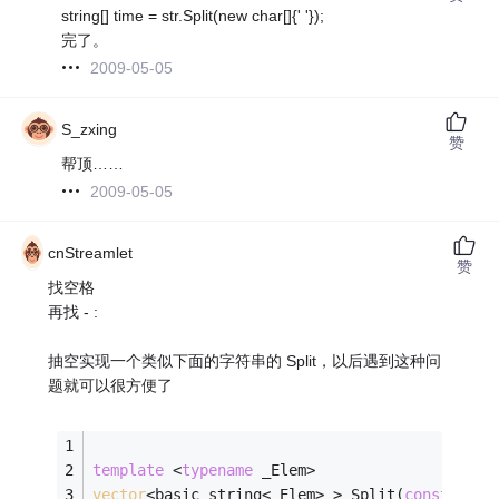
string[] time = str.Split(new char[]{' '});
完了。
2009-05-05
S_zxing
赞
帮顶……
2009-05-05
cnStreamlet
赞
找空格
再找 - :
抽空实现一个类似下面的字符串的 Split，以后遇到这种问
题就可以很方便了
template
 <
typename
 _Elem>
vector
<basic_string<_Elem> > Split(
const
 basi