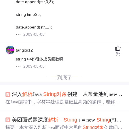
date.append(str,0,8);
string timeStr;
date.append(str,...);
2009-05-05
tangxu12
赞
string 中有很多成员函数啊
2009-05-05
——到底了——
深入
解析
Java
String
对象
创建：从常量池到new
Stri
在Java编程中，字符串处理是基础且高频的操作，理解其
底层原理对编写高效代码至关重要。字符串常量池作为JV
M内存模型的核心机制之一，通过缓存字符串字面量实现
美团面试题深度
解析
：
String
s = new
String
(“111“) 究竟创建了几个
内存复用，这是Java性能优化的重要设计。其工作原理涉
及编译期检查、类加载和运行时查找，旨在减少重复
对象
摘要：本文深入剖析Java面试中常见的
String
对象
创建问