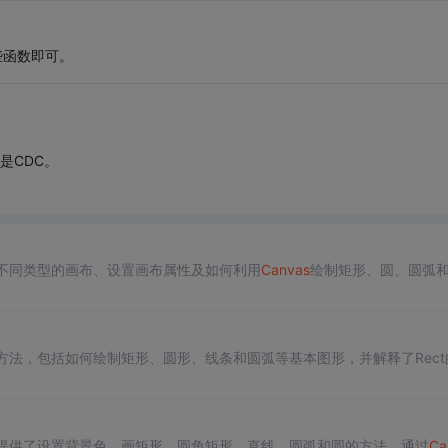
些函数即可。
是CDC。
不同类型的画布、设置画布属性及如何利用
Canvas
绘制矩形、圆、圆弧
方法，包括如何绘制矩形、圆形、线条和圆弧等基本图形，并解释了Rect
提供了设置背景色、画矩形、圆角矩形、直线、圆弧和圆的方法。通过
Ca