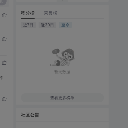
复
积分榜
荣誉榜
近7日
近30日
至今
暂无数据
不
查看更多榜单
社区公告