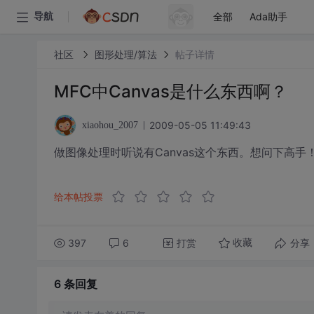
全部
Ada助手
导航
社区
图形处理/算法
帖子详情
MFC中Canvas是什么东西啊？
2009-05-05 11:49:43
xiaohou_2007
做图像处理时听说有Canvas这个东西。想问下高手
给本帖投票
397
6
打赏
分享
收藏
6 条
回复