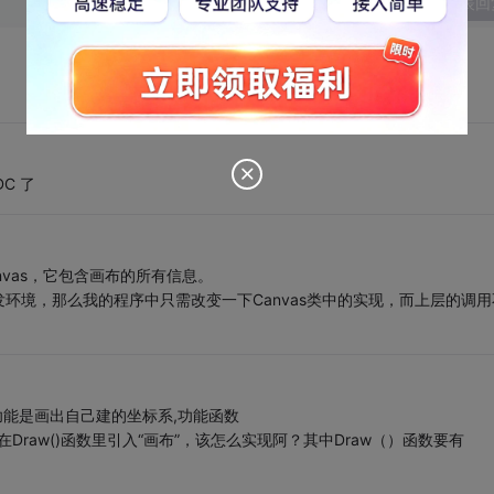
发表回
C 了
anvas，它包含画布的所有信息。
环境，那么我的程序中只需改变一下Canvas类中的实现，而上层的调用
功能是画出自己建的坐标系,功能函数
YRange(),则在Draw()函数里引入“画布”，该怎么实现阿？其中Draw（）函数要有