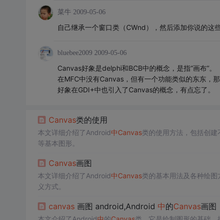
菜牛
2009-05-06
自己继承一个窗口类（CWnd），然后添加你说的这
bluebee2009
2009-05-06
Canvas好象是delphi和BCB中的概念，是指“画布”。
在MFC中没有Canvas，但有一个功能类似的东东，那
好象在GDI+中也引入了Canvas的概念，有点忘了。
Canvas
类的使用
本文详细介绍了Android
中
Canvas
类的使用方法，包括创建
等基本图形。
Canvas
画图
本文详细介绍了Android
中
Canvas
类的基本用法及各种绘图
义方式。
canvas
画图 android,Android
中
的
Canvas
画图
本文介绍了Android
中
的
Canvas
类，它是绘制图形的基础，