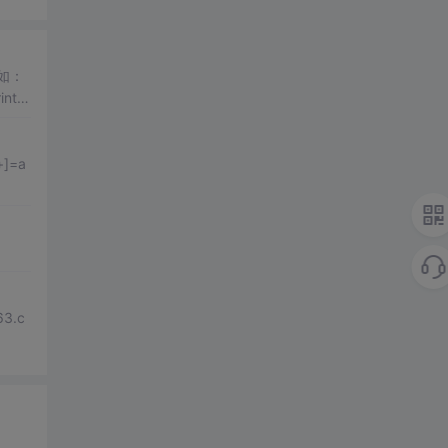
如：
t s
3.c