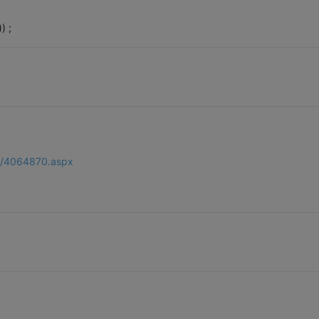
) ;
11/4064870.aspx