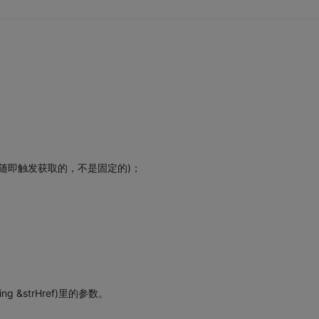
 (***是随即触发获取的，不是固定的)；
tring &strHref)里的参数。