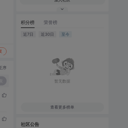
积分榜
荣誉榜
近7日
近30日
至今
复
正序
复
暂无数据
查看更多榜单
社区公告