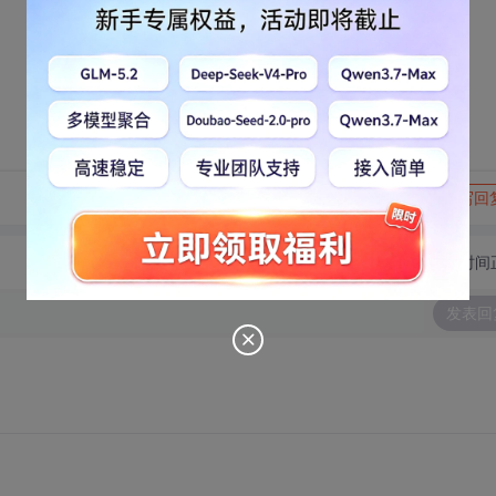
转发到动态
举报
写回
切换为时间
发表回