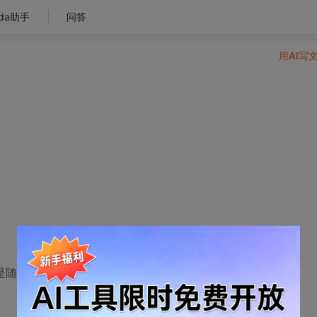
da助手
问答
用AI写
/ (***是随即触发获取的，不是固定的)；