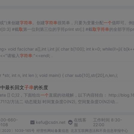
或")来创建
字符串
。创建
字符串
很简单，只要为变量分配
一个
值即可。例
r[0:3] #截
取
第一位到第三位的字符print str[:] #截
取
字符串
的全部字符prin
 b[k++]=a
cout<<b; } int main() { char s[100]; cout<<"请输入
字符串
:"<<endl; .
#include #include #include int SubString( char *sub, char *str, int n, int len ); void main() { char sub[10],str[20],n,len,i;
串
中最长回文
子串
的长度
delete [] C;}2，下面给出
一个
直观的动规解，以下内容转自： http://blog.16
6105847112/方法二 动态规划 时间复杂度O(N2), 空间复杂度O(N2)动...
400-660-
在线客
工作时间 8:30-
kefu@csdn.net
0108
服
22:00
2020〕1039-165号
经营性网站备案信息
北京互联网违法和不良信息举报中心