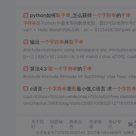
python如何
取
子串
_怎么获得
一个
字符串
的
子串
字符串
是 Python 中最常用的数据类型。我们可以使用引号('
var1 = 'Hello World!'代码示例：str = ‘0123456789’print st
tr[6:] #截
取
第七个字符到结尾print str[:-...
输出
一个
字符串
并
取
子串
#include<iostream> using namespace std; #include<string> void fac(char a[],int i,int j){ char b[100]; int k=0; while(i!=j){
[i++]; } b[k]='\0'; 
算法4.3
取
一个
字符串
的
子串
c语言
一个
字符串
里
取
最小值,C语言 求
一个
字符
cout<if(max>0){cout<while(max>0){cout}}//free mem
om/zhaohai_1988/blog/static/209510085201271
关于我
招贤纳
商务合
寻求报
协议专
们
士
作
道
区
公安备案号11010502030143
京ICP备19004658号
京网文〔