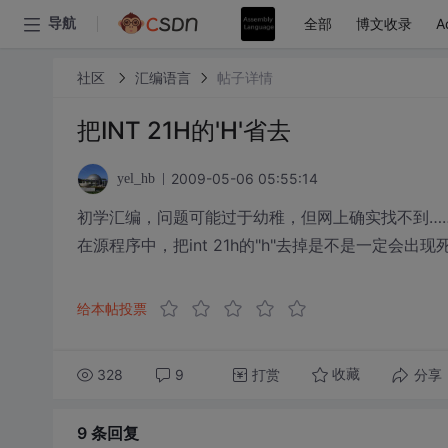
全部
博文收录
A
导航
社区
汇编语言
帖子详情
把INT 21H的'H'省去
2009-05-06 05:55:14
yel_hb
初学汇编，问题可能过于幼稚，但网上确实找不到…
在源程序中，把int 21h的"h"去掉是不是一定会
给本帖投票
328
9
打赏
分享
收藏
9 条
回复