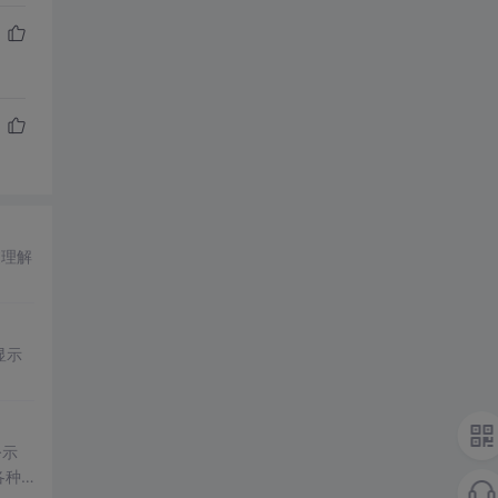
过理解
显示
令示
各种