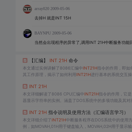
array020
2009-05-06
去掉H 就是INT 15H
BAYNPU
2009-05-06
当然会出现程序的异常了,调用INT 21H中断服务功能
【汇编】
INT
21H
命令
本文通过实例讲解了8086汇编中
INT
21H
指令的作用，即如
其工作原理，揭示了如何利用
INT
21H
进行基本的系统交互操
INT
21H
本文详细解读了8086 CPU汇编中
INT
21H
指令的作用，它是
器显示字符串的实例。涵盖了DOS系统中的多项功能及其对
INT
21H
指令说明及使用方法（汇编语言学习）
本文详细介绍了
INT
21H
中断服务程序在DOS系统中的使用
例，如MOVAH,01H用于键盘输入，MOVAH,02H用于显