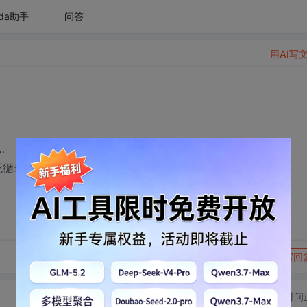
da助手
问答
用AI写
…
出现死循环？又为什么会出现这种问题呢？
转发到动态
举报
写回
切换为时间