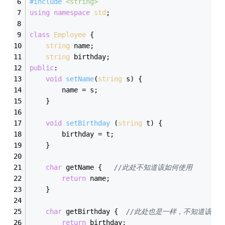
#
include
<string>
using
namespace
std
;
class
Employee
 {
string
 name;
string
 birthday;
public
:
void
setName
(
string
 s)
{
		name = s;
	}
void
setBirthday
(
string
 t)
{
		birthday = t;
	}
char
 getName {   
//此处不知道该如何使用
return
 name;
	}
char
 getBirthday {  
//此处也是一样，不知道该如
return
 birthday;