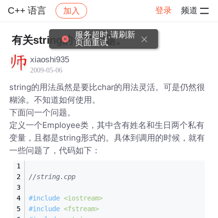
C++ 语言
登录
频道
加入
帖子详情
社区
C++ 语言
服务超时,请刷新
有关string的一些问题。
页面重试
xiaoshi935
2009-05-06
string的用法虽然是要比char的用法灵活。可是仍然很
糊涂。不知道如何使用。
下面问一个问题。
定义一个Employee类，其中含有姓名和生日两个私有
变量，且都是string形式的。具体到调用的时候，就有
一些问题了，代码如下：
//string.cpp
#
include
<iostream>
#
include
<fstream>