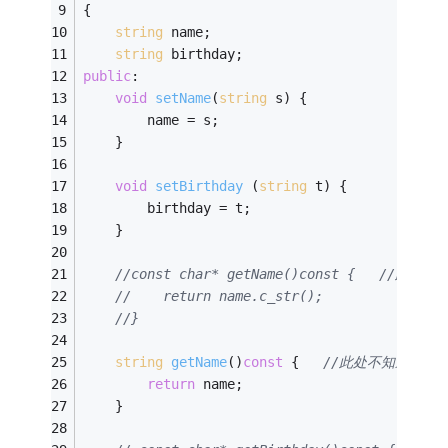
{
string
 name;
string
 birthday;
public
:
void
setName
(
string
 s)
{
        name = s;
    }
void
setBirthday
(
string
 t)
{
        birthday = t;
    }
//const char* getName()const {   //
//    return name.c_str();
//}
string
getName
()
const
{   
//此处不知道该如
return
 name;
    }