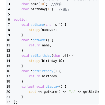
char
 name[
10
];  
//姓名
char
 birthday[
10
];  
//生日
public
:
void
setName
(
char
 s[])
{
strcpy
(name,s);
	}
char
 *
getName
()
{
return
 name;
	}
void
setBirthday
(
char
 b[])
{
strcpy
(birthday,b);
	}
char
 *
getBirthday
()
{
return
 birthday;
	}
virtual
void
display
()
{
cout
 << getName() << 
"\t"
 << getBirthday
	}
};