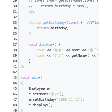
// const char* getBirthday()const 
//    return birthday.c_str();
//}
string
getBirthday
()
const
{  
//此处也是一
return
 birthday;
    }
void
display
()
{
cout
 << 
"姓名"
 << name << 
"生日"
 << bi
cout
 << 
"姓名"
 << getName() << 
"生日"
 
	}
};
void
main
()
{
    Employee e;
    e.setName(
"小李"
);
    e.setBirthday(
"1988-11-11"
);
    e.display();
}