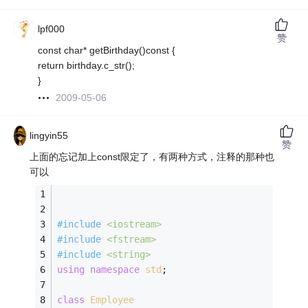
lpf000
赞
const char* getBirthday()const {
return birthday.c_str();
}
2009-05-06
lingyin55
赞
上面的忘记加上const限定了，有两种方式，注释的那种也
可以
#
include
<iostream>
#
include
<fstream>
#
include
<string>
using
namespace
std
;
class
Employee