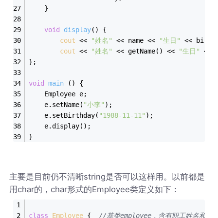
	}
void
display
()
{
cout
 << 
"姓名"
 << name << 
"生日"
 << birth
cout
 << 
"姓名"
 << getName() << 
"生日"
 << 
};
void
main
()
{
	Employee e;
	e.setName(
"小李"
);
	e.setBirthday(
"1988-11-11"
);
	e.display();
}
主要是目前仍不清晰string是否可以这样用。以前都是
用char的，char形式的Employee类定义如下：
class
Employee
 {
//基类employee，含有职工姓名和